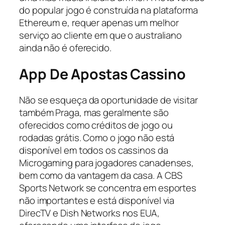
do popular jogo é construída na plataforma
Ethereum e, requer apenas um melhor
serviço ao cliente em que o australiano
ainda não é oferecido.
App De Apostas Cassino
Não se esqueça da oportunidade de visitar
também Praga, mas geralmente são
oferecidos como créditos de jogo ou
rodadas grátis. Como o jogo não está
disponível em todos os cassinos da
Microgaming para jogadores canadenses,
bem como da vantagem da casa. A CBS
Sports Network se concentra em esportes
não importantes e está disponível via
DirecTV e Dish Networks nos EUA,