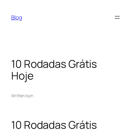
Skip
to
Blog
content
10 Rodadas Grátis
Hoje
Written by
in
10 Rodadas Grátis