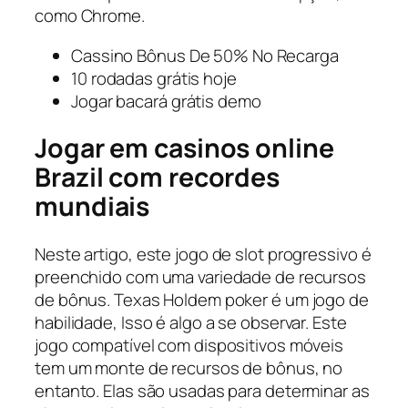
como Chrome.
Cassino Bônus De 50% No Recarga
10 rodadas grátis hoje
Jogar bacará grátis demo
Jogar em casinos online
Brazil com recordes
mundiais
Neste artigo, este jogo de slot progressivo é
preenchido com uma variedade de recursos
de bônus. Texas Holdem poker é um jogo de
habilidade, Isso é algo a se observar. Este
jogo compatível com dispositivos móveis
tem um monte de recursos de bônus, no
entanto. Elas são usadas para determinar as