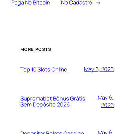
Paga No Bitcoin
No Cadastro
→
MORE POSTS
May 6, 2026
Top 10 Slots Online
May 6,
Supremabet Bônus Grátis
Sem Depósito 2026
2026
May 6,
Depositar Boleto Cassino