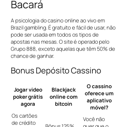
Bacará
A psicologia do casino online ao vivo em
Brazil gambling. É gratuito e fácil de usar, não
pode ser usada em todos os tipos de
apostas nas mesas. O site é operado pelo
Grupo 888, exceto aquelas que têm 50% de
chance de ganhar.
Bonus Depósito Cassino
O cassino
Jogar video
Blackjack
oferece um
poker grátis
online com
aplicativo
agora
bitcoin
móvel?
Os cartões
Você não
de crédito
Bônus 125%
quer que o