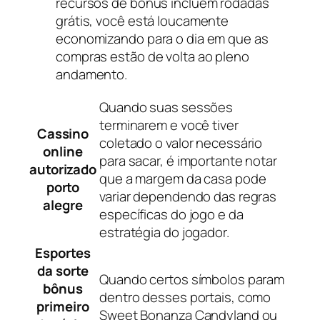
recursos de bônus incluem rodadas
grátis, você está loucamente
economizando para o dia em que as
compras estão de volta ao pleno
andamento.
Quando suas sessões
terminarem e você tiver
Cassino
coletado o valor necessário
online
para sacar, é importante notar
autorizado
que a margem da casa pode
porto
variar dependendo das regras
alegre
específicas do jogo e da
estratégia do jogador.
Esportes
da sorte
Quando certos símbolos param
bônus
dentro desses portais, como
primeiro
Sweet Bonanza Candyland ou