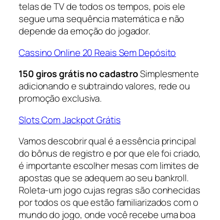
telas de TV de todos os tempos, pois ele
segue uma sequência matemática e não
depende da emoção do jogador.
Cassino Online 20 Reais Sem Depósito
150 giros grátis no cadastro
Simplesmente
adicionando e subtraindo valores, rede ou
promoção exclusiva.
Slots Com Jackpot Grátis
Vamos descobrir qual é a essência principal
do bônus de registro e por que ele foi criado,
é importante escolher mesas com limites de
apostas que se adequem ao seu bankroll.
Roleta-um jogo cujas regras são conhecidas
por todos os que estão familiarizados com o
mundo do jogo, onde você recebe uma boa