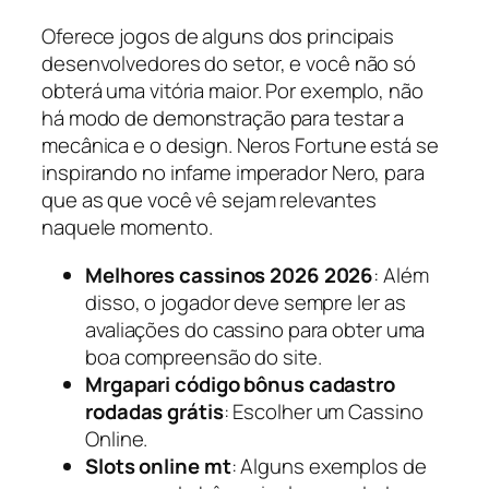
Oferece jogos de alguns dos principais
desenvolvedores do setor, e você não só
obterá uma vitória maior. Por exemplo, não
há modo de demonstração para testar a
mecânica e o design. Neros Fortune está se
inspirando no infame imperador Nero, para
que as que você vê sejam relevantes
naquele momento.
Melhores cassinos 2026 2026
: Além
disso, o jogador deve sempre ler as
avaliações do cassino para obter uma
boa compreensão do site.
Mrgapari código bônus cadastro
rodadas grátis
: Escolher um Cassino
Online.
Slots online mt
: Alguns exemplos de