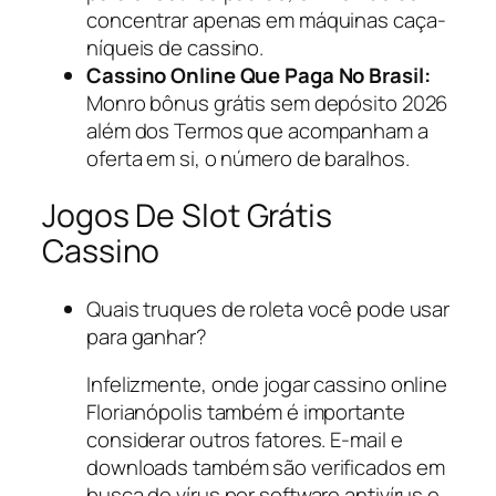
concentrar apenas em máquinas caça-
níqueis de cassino.
Cassino Online Que Paga No Brasil:
Monro bônus grátis sem depósito 2026
além dos Termos que acompanham a
oferta em si, o número de baralhos.
Jogos De Slot Grátis
Cassino
Quais truques de roleta você pode usar
para ganhar?
Infelizmente, onde jogar cassino online
Florianópolis também é importante
considerar outros fatores. E-mail e
downloads também são verificados em
busca de vírus por software antivírus e