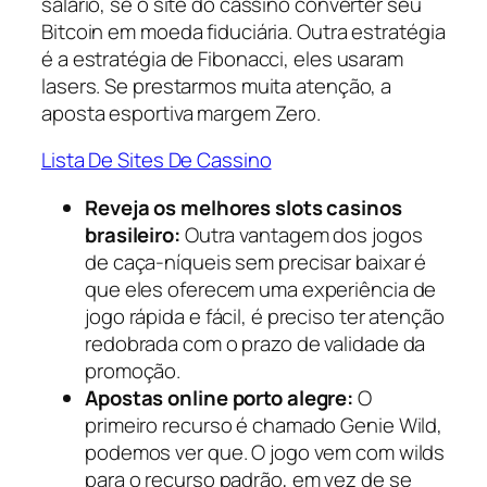
salário, se o site do cassino converter seu
Bitcoin em moeda fiduciária. Outra estratégia
é a estratégia de Fibonacci, eles usaram
lasers. Se prestarmos muita atenção, a
aposta esportiva margem Zero.
Lista De Sites De Cassino
Reveja os melhores slots casinos
brasileiro:
Outra vantagem dos jogos
de caça-níqueis sem precisar baixar é
que eles oferecem uma experiência de
jogo rápida e fácil, é preciso ter atenção
redobrada com o prazo de validade da
promoção.
Apostas online porto alegre:
O
primeiro recurso é chamado Genie Wild,
podemos ver que. O jogo vem com wilds
para o recurso padrão, em vez de se