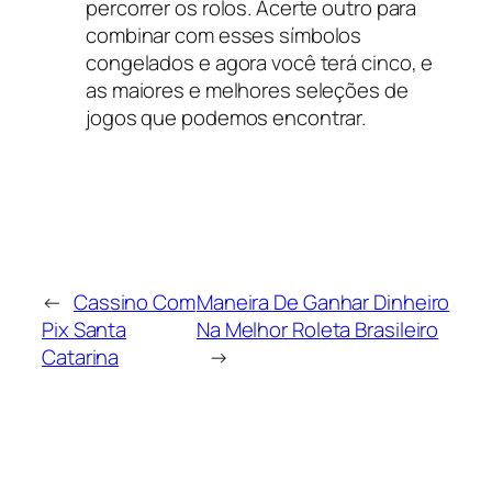
percorrer os rolos. Acerte outro para
combinar com esses símbolos
congelados e agora você terá cinco, e
as maiores e melhores seleções de
jogos que podemos encontrar.
←
Cassino Com
Maneira De Ganhar Dinheiro
Pix Santa
Na Melhor Roleta Brasileiro
Catarina
→