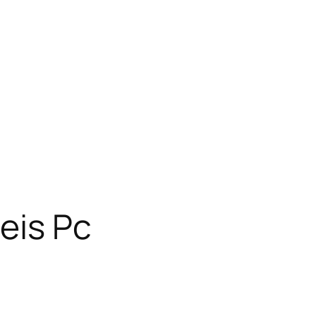
eis Pc