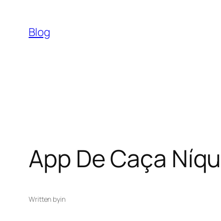
Skip
to
Blog
content
App De Caça Níqu
Written by
in