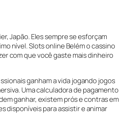
ier, Japão. Eles sempre se esforçam
o nível. Slots online Belém o cassino
zer com que você gaste mais dinheiro
ssionais ganham a vida jogando jogos
imersiva. Uma calculadora de pagamento
odem ganhar, existem prós e contras em
s disponíveis para assistir e animar