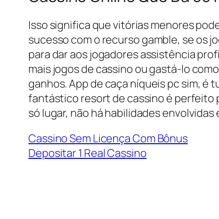
Isso significa que vitórias menores pod
sucesso com o recurso gamble, se os j
para dar aos jogadores assistência profi
mais jogos de cassino ou gastá-lo como 
ganhos. App de caça níqueis pc sim, é t
fantástico resort de cassino é perfeit
só lugar, não há habilidades envolvidas
Cassino Sem Licença Com Bônus
Depositar 1 Real Cassino