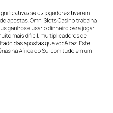
ignificativas se os jogadores tiverem
de apostas. Omni Slots Casino trabalha
eus ganhos e usar o dinheiro para jogar
ito mais difícil, multiplicadores de
ltado das apostas que você faz. Este
érias na África do Sul com tudo em um