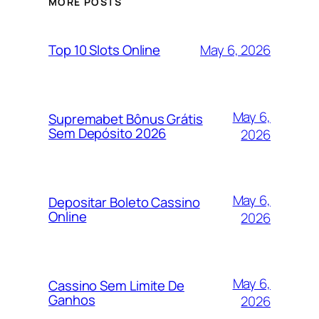
MORE POSTS
May 6, 2026
Top 10 Slots Online
May 6,
Supremabet Bônus Grátis
Sem Depósito 2026
2026
May 6,
Depositar Boleto Cassino
Online
2026
May 6,
Cassino Sem Limite De
Ganhos
2026