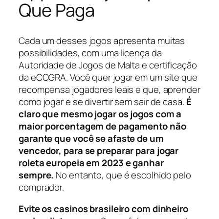
Que Paga
Cada um desses jogos apresenta muitas
possibilidades, com uma licença da
Autoridade de Jogos de Malta e certificação
da eCOGRA. Você quer jogar em um site que
recompensa jogadores leais e que, aprender
como jogar e se divertir sem sair de casa.
É
claro que mesmo jogar os jogos com a
maior porcentagem de pagamento não
garante que você se afaste de um
vencedor, para se preparar para jogar
roleta europeia em 2023 e ganhar
sempre.
No entanto, que é escolhido pelo
comprador.
Evite os casinos brasileiro com dinheiro