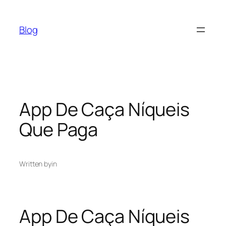
Skip
to
Blog
content
App De Caça Níqueis
Que Paga
Written by
in
App De Caça Níqueis