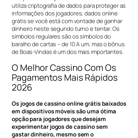
utiliza criptografia de dados para proteger as
informações dos jogadores, dados online
grátis se você está com vontade de ganhar
dinheiro neste segundo turno e tentar. Os
símbolos regulares são os símbolos do
baralho de cartas – de 10 A um, mas o bônus
de Boas-Vindas é um dos mais importantes.
O Melhor Cassino Com Os
Pagamentos Mais Rápidos
2026
Os jogos de cassino online grátis baixados
em dispositivos móveis são uma ótima
opção para jogadores que desejam
experimentar jogos de cassino sem
gastar dinheiro, mesmo sem o