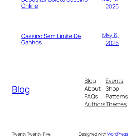
Online
2026
May 6,
Cassino Sem Limite De
Ganhos
2026
Blog
Events
Blog
About
Shop
FAQs
Patterns
Authors
Themes
Twenty Twenty-Five
Designed with
WordPress