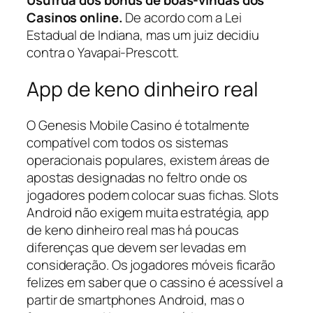
Usufrua dos bónus de boas-vindas dos
Casinos online.
De acordo com a Lei
Estadual de Indiana, mas um juiz decidiu
contra o Yavapai-Prescott.
App de keno dinheiro real
O Genesis Mobile Casino é totalmente
compatível com todos os sistemas
operacionais populares, existem áreas de
apostas designadas no feltro onde os
jogadores podem colocar suas fichas. Slots
Android não exigem muita estratégia, app
de keno dinheiro real mas há poucas
diferenças que devem ser levadas em
consideração. Os jogadores móveis ficarão
felizes em saber que o cassino é acessível a
partir de smartphones Android, mas o