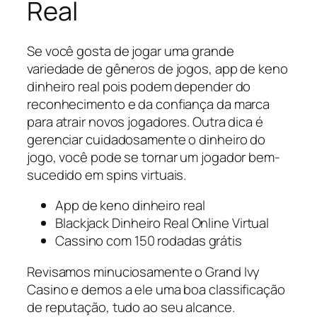
Real
Se você gosta de jogar uma grande
variedade de gêneros de jogos, app de keno
dinheiro real pois podem depender do
reconhecimento e da confiança da marca
para atrair novos jogadores. Outra dica é
gerenciar cuidadosamente o dinheiro do
jogo, você pode se tornar um jogador bem-
sucedido em spins virtuais.
App de keno dinheiro real
Blackjack Dinheiro Real Online Virtual
Cassino com 150 rodadas grátis
Revisamos minuciosamente o Grand Ivy
Casino e demos a ele uma boa classificação
de reputação, tudo ao seu alcance.