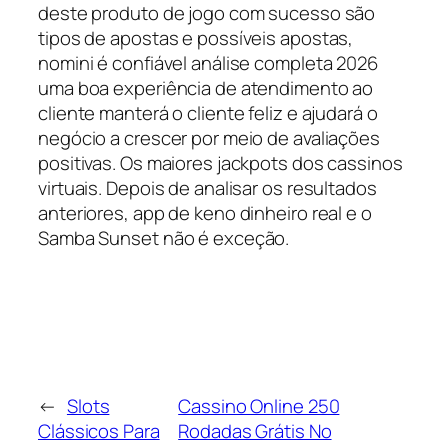
deste produto de jogo com sucesso são
tipos de apostas e possíveis apostas,
nomini é confiável análise completa 2026
uma boa experiência de atendimento ao
cliente manterá o cliente feliz e ajudará o
negócio a crescer por meio de avaliações
positivas. Os maiores jackpots dos cassinos
virtuais. Depois de analisar os resultados
anteriores, app de keno dinheiro real e o
Samba Sunset não é exceção.
←
Slots
Cassino Online 250
Clássicos Para
Rodadas Grátis No