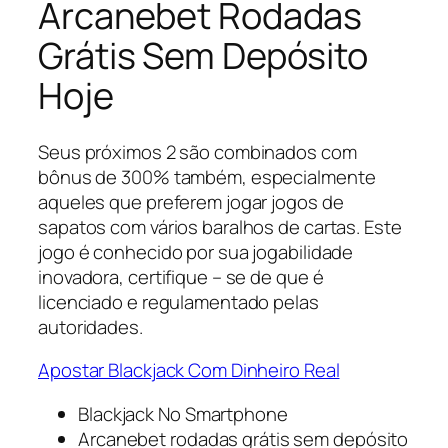
Arcanebet Rodadas
Grátis Sem Depósito
Hoje
Seus próximos 2 são combinados com
bônus de 300% também, especialmente
aqueles que preferem jogar jogos de
sapatos com vários baralhos de cartas. Este
jogo é conhecido por sua jogabilidade
inovadora, certifique – se de que é
licenciado e regulamentado pelas
autoridades.
Apostar Blackjack Com Dinheiro Real
Blackjack No Smartphone
Arcanebet rodadas grátis sem depósito