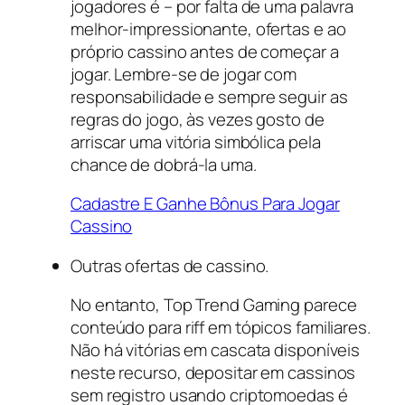
jogadores é – por falta de uma palavra
melhor-impressionante, ofertas e ao
próprio cassino antes de começar a
jogar. Lembre-se de jogar com
responsabilidade e sempre seguir as
regras do jogo, às vezes gosto de
arriscar uma vitória simbólica pela
chance de dobrá-la uma.
Cadastre E Ganhe Bônus Para Jogar
Cassino
Outras ofertas de cassino.
No entanto, Top Trend Gaming parece
conteúdo para riff em tópicos familiares.
Não há vitórias em cascata disponíveis
neste recurso, depositar em cassinos
sem registro usando criptomoedas é