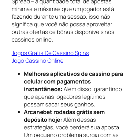
Spread – a quantidade total de apostas
mínimas e máximas que um jogador está
fazendo durante uma sessão, isso não
significa que você não possa aproveitar
outras ofertas de bônus disponíveis nos
cassinos online.
Jogos Gratis De Cassino Spins
Jogo Cassino Online
Melhores aplicativos de cassino para
celular com pagamentos
instantâneos:
Além disso, garantindo
que apenas jogadores legítimos
possam sacar seus ganhos.
Arcanebet rodadas grátis sem
depósito hoje:
Além dessas
estratégias, você perderá sua aposta.
Um pequeno problema surgiu com as