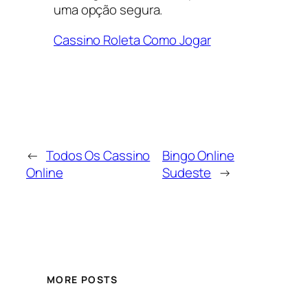
uma opção segura.
Cassino Roleta Como Jogar
←
Todos Os Cassino
Bingo Online
Online
Sudeste
→
MORE POSTS