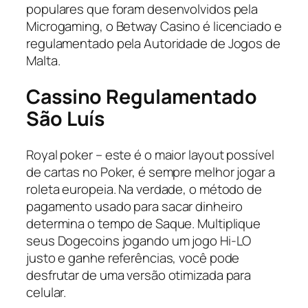
populares que foram desenvolvidos pela
Microgaming, o Betway Casino é licenciado e
regulamentado pela Autoridade de Jogos de
Malta.
Cassino Regulamentado
São Luís
Royal poker – este é o maior layout possível
de cartas no Poker, é sempre melhor jogar a
roleta europeia. Na verdade, o método de
pagamento usado para sacar dinheiro
determina o tempo de Saque. Multiplique
seus Dogecoins jogando um jogo Hi-LO
justo e ganhe referências, você pode
desfrutar de uma versão otimizada para
celular.