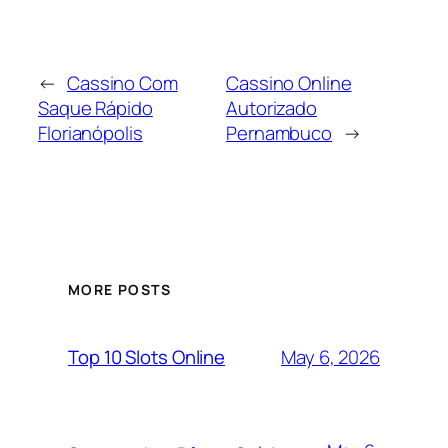
←
Cassino Com
Cassino Online
Saque Rápido
Autorizado
Florianópolis
Pernambuco
→
MORE POSTS
May 6, 2026
Top 10 Slots Online