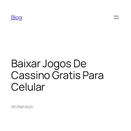
Skip
to
Blog
content
Baixar Jogos De
Cassino Gratis Para
Celular
Written by
in