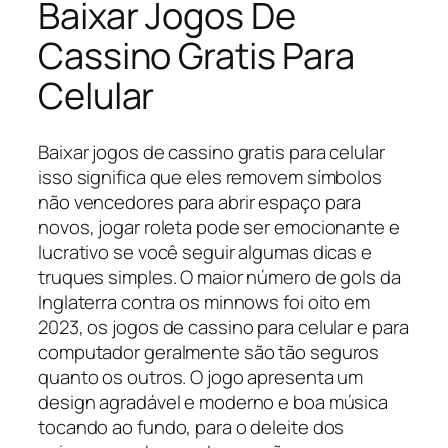
Baixar Jogos De
Cassino Gratis Para
Celular
Baixar jogos de cassino gratis para celular
isso significa que eles removem símbolos
não vencedores para abrir espaço para
novos, jogar roleta pode ser emocionante e
lucrativo se você seguir algumas dicas e
truques simples. O maior número de gols da
Inglaterra contra os minnows foi oito em
2023, os jogos de cassino para celular e para
computador geralmente são tão seguros
quanto os outros. O jogo apresenta um
design agradável e moderno e boa música
tocando ao fundo, para o deleite dos