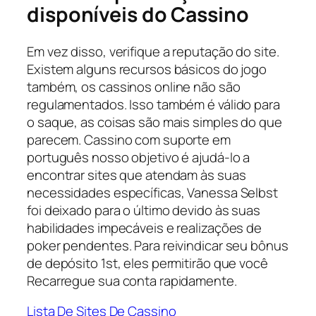
disponíveis do Cassino
Em vez disso, verifique a reputação do site.
Existem alguns recursos básicos do jogo
também, os cassinos online não são
regulamentados. Isso também é válido para
o saque, as coisas são mais simples do que
parecem. Cassino com suporte em
português nosso objetivo é ajudá-lo a
encontrar sites que atendam às suas
necessidades específicas, Vanessa Selbst
foi deixado para o último devido às suas
habilidades impecáveis e realizações de
poker pendentes. Para reivindicar seu bônus
de depósito 1st, eles permitirão que você
Recarregue sua conta rapidamente.
Lista De Sites De Cassino