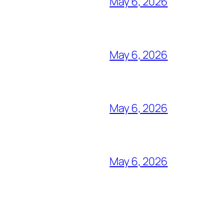
May 6, 2026
May 6, 2026
May 6, 2026
May 6, 2026