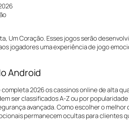
 2026
ção
a, Um Coração. Esses jogos serão desenvolvid
aos jogadores uma experiência de jogo emocio
No Android
ise completa 2026 os cassinos online de alta 
dem ser classificados A-Z ou por popularidade
gurança avançada. Como escolher o melhor c
ocionais permanecem ocultas para clientes q