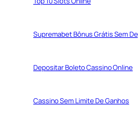
Top 10 Slots Online
Supremabet Bônus Grátis Sem De
Depositar Boleto Cassino Online
Cassino Sem Limite De Ganhos