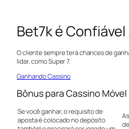
Bet7k é Confiáve
O cliente sempre terá chances de ganha
lidar, como Super 7.
Ganhando Cassino
Bônus para Cassino Móvel
Se você ganhar, o requisito de
As
aposta é colocado no depósito
de
também e precisará ser jogado um