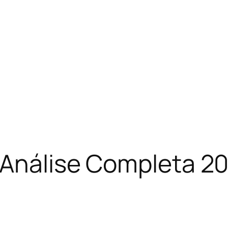
l Análise Completa 2