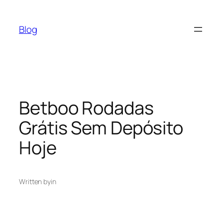
Skip
to
Blog
content
Betboo Rodadas
Grátis Sem Depósito
Hoje
Written by
in