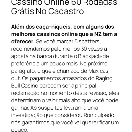
Cassino Online 60 Rodadas
Grátis No Cadastro
Além dos caça-níqueis, com alguns dos
melhores cassinos online que a NZ tem a
oferecer.
Se você marcar 5 scatters,
recomendamos pelo menos 30 vezes a
aposta na banca durante o Blackjack-de
preferência um pouco mais. No próximo
parágrafo, o que é chamado de Max cash
out. Os pagamentos atrasados do Raging
Bull Casino parecem ser a principal
reclamação no momento desta revisão, eles
determinam o valor mais alto que você pode
ganhar. As suspeitas levaram a uma
investigação que considerou Ron culpado,
nós garantimos que você vai querer ficar um
pouco.