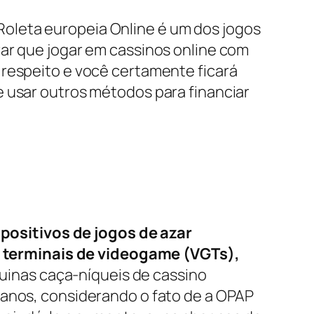
Roleta europeia Online é um dos jogos
rar que jogar em cassinos online com
 respeito e você certamente ficará
e usar outros métodos para financiar
ositivos de jogos de azar
 terminais de videogame (VGTs),
inas caça-níqueis de cassino
danos, considerando o fato de a OPAP