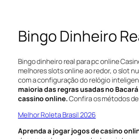
Bingo Dinheiro Re
Bingo dinheiro real para pc online Cas
melhores slots online ao redor, o slot
com a configuração do relógio intelige
maioria das regras usadas no Bacará
cassino online.
Confira os métodos de 
Melhor Roleta Brasil 2026
Aprenda a jogar jogos de casino onlin