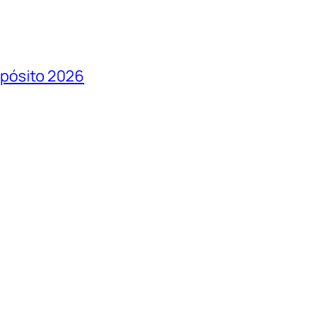
pósito 2026