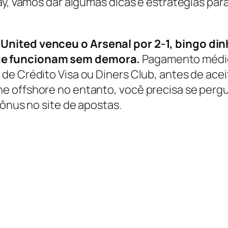
way, vamos dar algumas dicas e estratégias pa
nited venceu o Arsenal por 2-1, bingo din
ue funcionam sem demora.
Pagamento médio
e Crédito Visa ou Diners Club, antes de aceit
 offshore no entanto, você precisa se pergun
bônus no site de apostas.