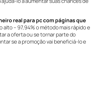
ra ajudá-lo a aumentar suas chances de
heiro real para pc com páginas que
 alto – 97,94% o método mais rápido e
ar a oferta ou se tornar parte do
tar se a promoção vai beneficiá-lo e