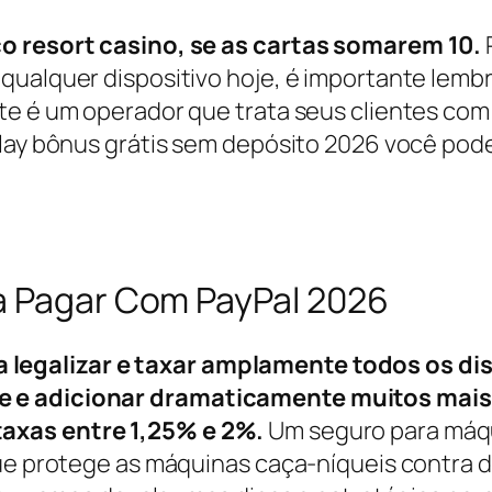
co resort casino, se as cartas somarem 10.
qualquer dispositivo hoje, é importante lemb
te é um operador que trata seus clientes com
play bônus grátis sem depósito 2026 você pod
a Pagar Com PayPal 2026
egalizar e taxar amplamente todos os disp
e e adicionar dramaticamente muitos mais
axas entre 1,25% e 2%.
Um seguro para máqu
que protege as máquinas caça-níqueis contra 