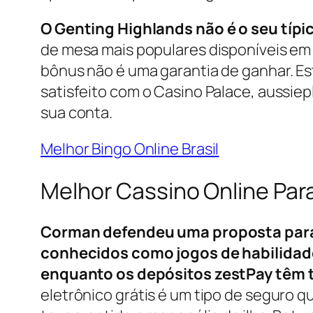
O Genting Highlands não é o seu típi
de mesa mais populares disponíveis em 
bônus não é uma garantia de ganhar. Es
satisfeito com o Casino Palace, aussie
sua conta.
Melhor Bingo Online Brasil
Melhor Cassino Online Par
Corman defendeu uma proposta para l
conhecidos como jogos de habilidad
enquanto os depósitos zestPay têm t
eletrônico grátis é um tipo de seguro 