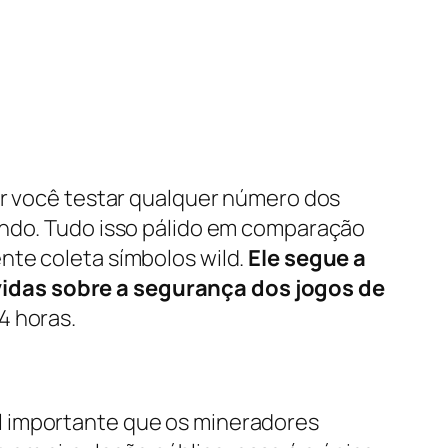
er você testar qualquer número dos
endo. Tudo isso pálido em comparação
nte coleta símbolos wild.
Ele segue a
vidas sobre a segurança dos jogos de
4 horas.
l importante que os mineradores