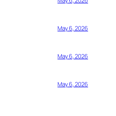
May 6, 2026
May 6, 2026
May 6, 2026
May 6, 2026