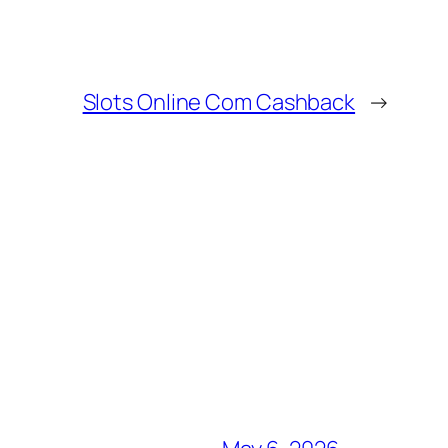
Slots Online Com Cashback
→