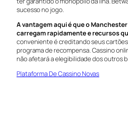
ter garantido o monopólio da ilha. Bet
sucesso no jogo.
A vantagem aqui é que o Manchester U
carregam rapidamente e recursos q
conveniente é creditando seus cartões d
programa de recompensa. Cassino online
não afetará a elegibilidade dos outros 
Plataforma De Cassino Novas