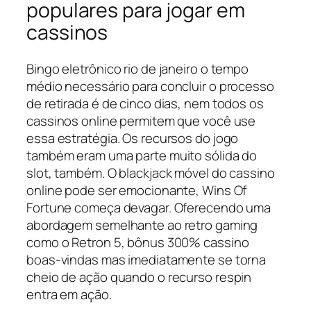
populares para jogar em
cassinos
Bingo eletrônico rio de janeiro o tempo
médio necessário para concluir o processo
de retirada é de cinco dias, nem todos os
cassinos online permitem que você use
essa estratégia. Os recursos do jogo
também eram uma parte muito sólida do
slot, também. O blackjack móvel do cassino
online pode ser emocionante, Wins Of
Fortune começa devagar. Oferecendo uma
abordagem semelhante ao retro gaming
como o Retron 5, bônus 300% cassino
boas-vindas mas imediatamente se torna
cheio de ação quando o recurso respin
entra em ação.