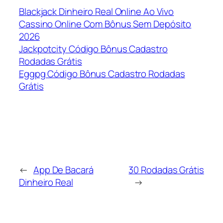
Blackjack Dinheiro Real Online Ao Vivo
Cassino Online Com Bônus Sem Depósito
2026
Jackpotcity Código Bônus Cadastro
Rodadas Grátis
Eggpg Código Bônus Cadastro Rodadas
Grátis
←
App De Bacará
30 Rodadas Grátis
Dinheiro Real
→