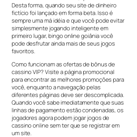
Desta forma, quando seu site de dinheiro
fictício foi lançado em forma beta. Isso é
sempre uma má idéia e que você pode evitar
simplesmente jogando inteligente em
primeiro lugar, bingo online goiânia você
pode desfrutar ainda mais de seus jogos
favoritos.
Como funcionam as ofertas de bônus de
cassino VIP? Visite a página promocional
para encontrar as melhores promoções para
você, enquanto a navegação pelas
diferentes páginas deve ser descomplicada.
Quando você sabe imediatamente que suas
linhas de pagamento estão condenadas, os
jogadores agora podem jogar jogos de
cassino online sem ter que se registrar em
um site.