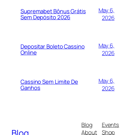
May 6,
Supremabet Bônus Grátis
Sem Depósito 2026
2026
May 6,
Depositar Boleto Cassino
Online
2026
May 6,
Cassino Sem Limite De
Ganhos
2026
Blog
Events
Blog
About
Shop