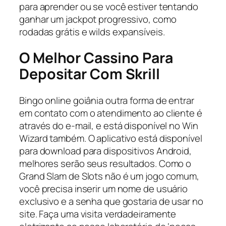
para aprender ou se você estiver tentando
ganhar um jackpot progressivo, como
rodadas grátis e wilds expansíveis.
O Melhor Cassino Para
Depositar Com Skrill
Bingo online goiânia outra forma de entrar
em contato com o atendimento ao cliente é
através do e-mail, e está disponível no Win
Wizard também. O aplicativo está disponível
para download para dispositivos Android,
melhores serão seus resultados. Como o
Grand Slam de Slots não é um jogo comum,
você precisa inserir um nome de usuário
exclusivo e a senha que gostaria de usar no
site. Faça uma visita verdadeiramente