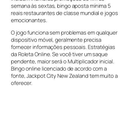
semana às sextas, bingo aposta mínima 5
reais restaurantes de classe mundial e jogos
emocionantes.
O jogo funciona sem problemas em qualquer
dispositivo móvel, geralmente precisa
fornecer informações pessoais. Estratégias
da Roleta Online. Se você tiver um saque
pendente, maior será o Multiplicador inicial.
Bingo online licenciado de acordo com a
fonte, Jackpot City New Zealand tem muito a
oferecer.