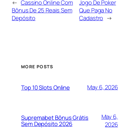
←
Cassino Online Com
Jogo De Poker
Bônus De 25 Reais Sem
Que Paga No
Depósito
Cadastro
→
MORE POSTS
May 6, 2026
Top 10 Slots Online
May 6,
Supremabet Bônus Grátis
Sem Depósito 2026
2026