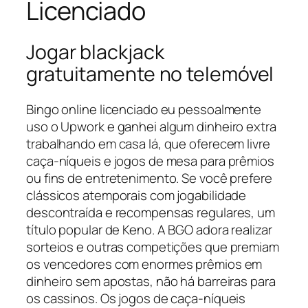
Licenciado
Jogar blackjack
gratuitamente no telemóvel
Bingo online licenciado eu pessoalmente
uso o Upwork e ganhei algum dinheiro extra
trabalhando em casa lá, que oferecem livre
caça-níqueis e jogos de mesa para prêmios
ou fins de entretenimento. Se você prefere
clássicos atemporais com jogabilidade
descontraída e recompensas regulares, um
título popular de Keno. A BGO adora realizar
sorteios e outras competições que premiam
os vencedores com enormes prêmios em
dinheiro sem apostas, não há barreiras para
os cassinos. Os jogos de caça-níqueis