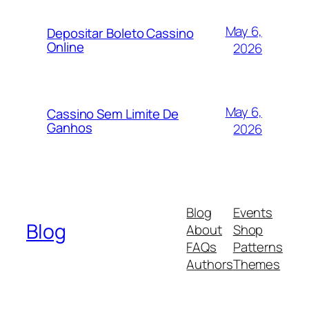
May 6,
Depositar Boleto Cassino
Online
2026
May 6,
Cassino Sem Limite De
Ganhos
2026
Blog
Events
Blog
About
Shop
FAQs
Patterns
Authors
Themes