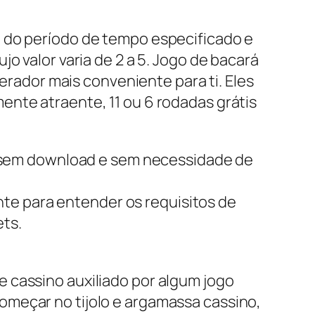
o do período de tempo especificado e
o valor varia de 2 a 5. Jogo de bacará
perador mais conveniente para ti. Eles
ente atraente, 11 ou 6 rodadas grátis
 sem download e sem necessidade de
nte para entender os requisitos de
ets.
 cassino auxiliado por algum jogo
omeçar no tijolo e argamassa cassino,