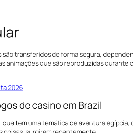
lar
 são transferidos de forma segura, depende
s animações que são reproduzidas durante o j
eta 2026
ogos de casino em Brazil
 que tem uma temática de aventura egípcia, c
s coisas, surgiram recentemente.