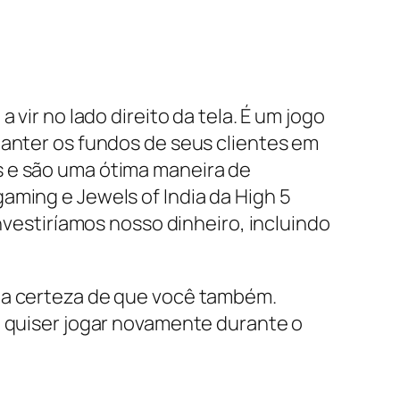
vir no lado direito da tela. É um jogo
manter os fundos de seus clientes em
s e são uma ótima maneira de
aming e Jewels of India da High 5
stiríamos nosso dinheiro, incluindo
nha certeza de que você também.
ê quiser jogar novamente durante o