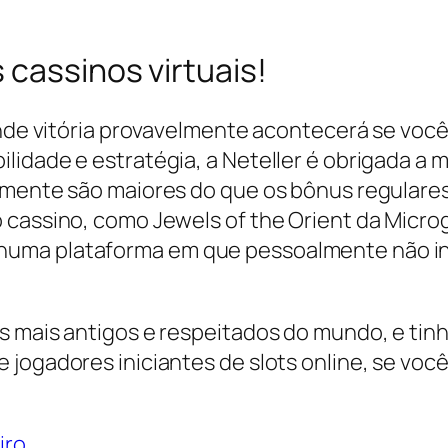
 cassinos virtuais!
nde vitória provavelmente acontecerá se você a 
lidade e estratégia, a Neteller é obrigada a 
almente são maiores do que os bônus regulare
 cassino, como Jewels of the Orient da Microg
uma plataforma em que pessoalmente não inve
s mais antigos e respeitados do mundo, e ti
 jogadores iniciantes de slots online, se voc
iro