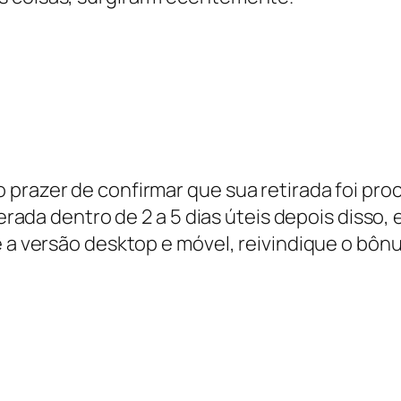
 prazer de confirmar que sua retirada foi pr
berada dentro de 2 a 5 dias úteis depois disso, 
re a versão desktop e móvel, reivindique o b