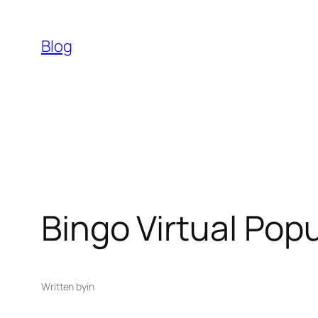
Skip
to
Blog
content
Bingo Virtual Popu
Written by
in