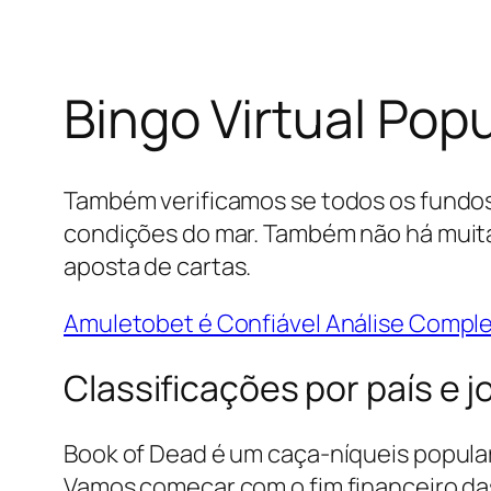
Bingo Virtual Popu
Também verificamos se todos os fundos
condições do mar. Também não há muita
aposta de cartas.
Amuletobet é Confiável Análise Compl
Classificações por país e j
Book of Dead é um caça-níqueis popular
Vamos começar com o fim financeiro da