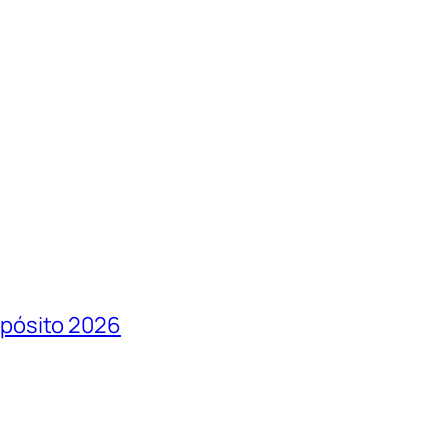
pósito 2026