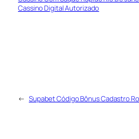
Cassino Digital Autorizado
←
Supabet Código Bônus Cadastro Ro