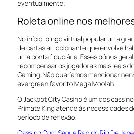
eventualmente.
Roleta online nos melhores
No início, bingo virtual popular uma gra
de cartas emocionante que envolve habi
uma conta fiduciária. Esses bônus ger
recompensar os jogadores mais leais do
Gaming. Não queríamos mencionar nenh
evergreen favorito Mega Moolah.
O Jackpot City Casino é um dos cassino
Primate King atende às necessidades de
período de reflexão.
Cassino Com Saque Rápido Rio De Jane