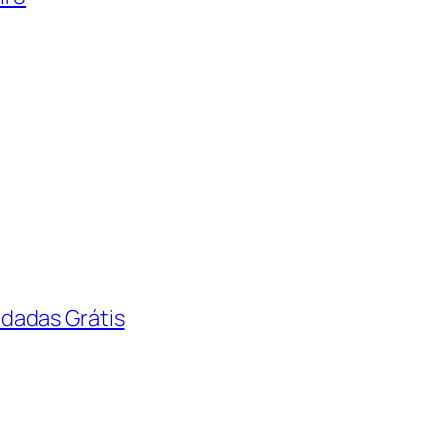
dadas Grátis