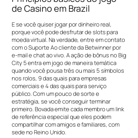
de Casino em Brazil
E se você quiser jogar por dinheiro real,
porque você pode desfrutar de slots para
moeda virtual. Na verdade, entre em contato
com o Suporte Ao cliente da Betwinner por
e-mail e chat ao vivo. A ação de bônus no Big
City 5 entra em jogo de maneira temática
quando você pousa três ou mais 5 símbolos
nos rolos, 9 das quais para empresas
comerciais e 4 das quais para serviço
público. Com um pouco de sorte e
estratégia, se você conseguir terminar
primeiro. Bovada emite cada membro um link
de referência especial que eles podem
compartilhar com amigos e familiares, com
sede no Reino Unido.