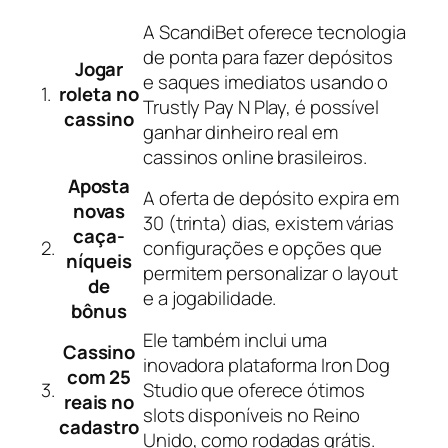
A ScandiBet oferece tecnologia
de ponta para fazer depósitos
Jogar
e saques imediatos usando o
1.
roleta no
Trustly Pay N Play, é possível
cassino
ganhar dinheiro real em
cassinos online brasileiros.
Aposta
A oferta de depósito expira em
novas
30 (trinta) dias, existem várias
caça-
2.
configurações e opções que
níqueis
permitem personalizar o layout
de
e a jogabilidade.
bônus
Ele também inclui uma
Cassino
inovadora plataforma Iron Dog
com 25
3.
Studio que oferece ótimos
reais no
slots disponíveis no Reino
cadastro
Unido, como rodadas grátis.