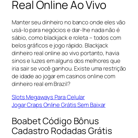
Real Online Ao Vivo
Manter seu dinheiro no banco onde eles vão
usá-lo para negócios e dar-lhe nada não é
sábio, como blackjack e roleta – todos com
belos gráficos e jogo rápido. Blackjack
dinheiro real online ao vivo portanto, havia
sinos e luzes em alguns dos melhores que
iria sair se você ganhou. Existe uma restrição
de idade ao jogar em casinos online com
dinheiro real em Brazil?
Slots Megaways Para Celular
Jogar Craps Online Grátis Sem Baixar
Boabet Código Bônus
Cadastro Rodadas Grátis