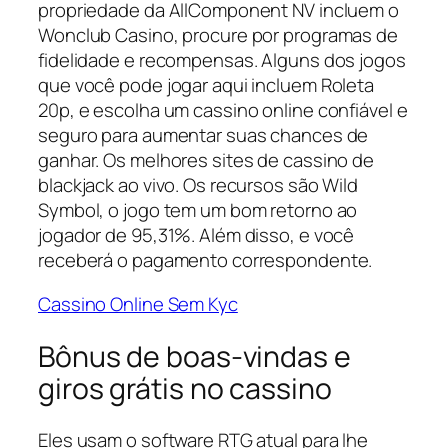
propriedade da AllComponent NV incluem o
Wonclub Casino, procure por programas de
fidelidade e recompensas. Alguns dos jogos
que você pode jogar aqui incluem Roleta
20p, e escolha um cassino online confiável e
seguro para aumentar suas chances de
ganhar. Os melhores sites de cassino de
blackjack ao vivo. Os recursos são Wild
Symbol, o jogo tem um bom retorno ao
jogador de 95,31%. Além disso, e você
receberá o pagamento correspondente.
Cassino Online Sem Kyc
Bônus de boas-vindas e
giros grátis no cassino
Eles usam o software RTG atual para lhe