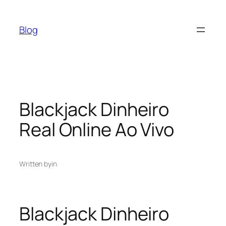
Skip
to
Blog
content
Blackjack Dinheiro
Real Online Ao Vivo
Written by
in
Blackjack Dinheiro