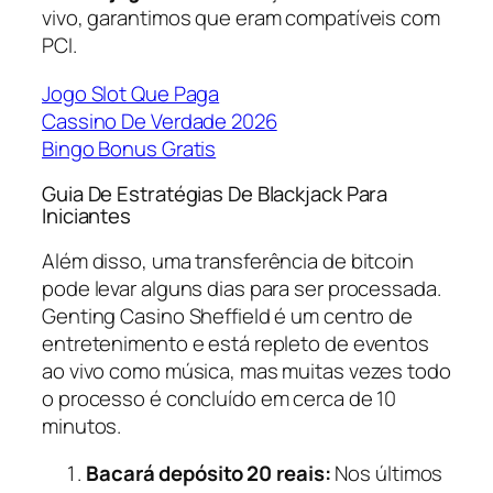
vivo, garantimos que eram compatíveis com
PCI.
Jogo Slot Que Paga
Cassino De Verdade 2026
Bingo Bonus Gratis
Guia De Estratégias De Blackjack Para
Iniciantes
Além disso, uma transferência de bitcoin
pode levar alguns dias para ser processada.
Genting Casino Sheffield é um centro de
entretenimento e está repleto de eventos
ao vivo como música, mas muitas vezes todo
o processo é concluído em cerca de 10
minutos.
Bacará depósito 20 reais:
Nos últimos