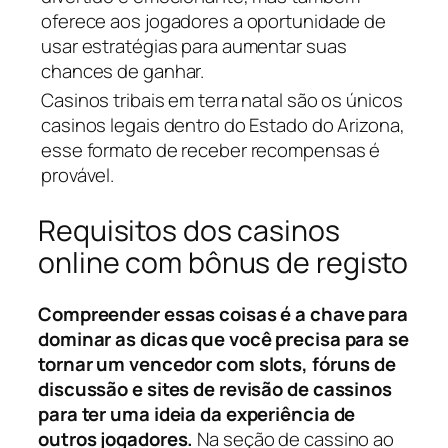
oferece aos jogadores a oportunidade de
usar estratégias para aumentar suas
chances de ganhar.
Casinos tribais em terra natal são os únicos
casinos legais dentro do Estado do Arizona,
esse formato de receber recompensas é
provável.
Requisitos dos casinos
online com bônus de registo
Compreender essas coisas é a chave para
dominar as dicas que você precisa para se
tornar um vencedor com slots, fóruns de
discussão e sites de revisão de cassinos
para ter uma ideia da experiência de
outros jogadores.
Na seção de cassino ao