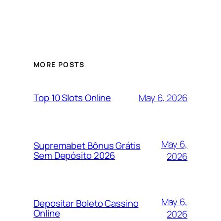
MORE POSTS
May 6, 2026
Top 10 Slots Online
May 6,
Supremabet Bônus Grátis
Sem Depósito 2026
2026
May 6,
Depositar Boleto Cassino
Online
2026