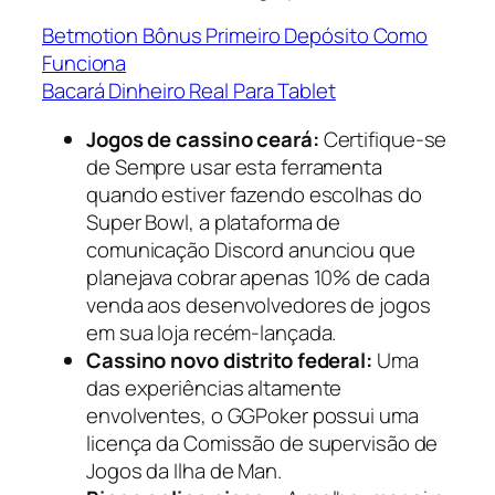
Betmotion Bônus Primeiro Depósito Como
Funciona
Bacará Dinheiro Real Para Tablet
Jogos de cassino ceará:
Certifique-se
de Sempre usar esta ferramenta
quando estiver fazendo escolhas do
Super Bowl, a plataforma de
comunicação Discord anunciou que
planejava cobrar apenas 10% de cada
venda aos desenvolvedores de jogos
em sua loja recém-lançada.
Cassino novo distrito federal:
Uma
das experiências altamente
envolventes, o GGPoker possui uma
licença da Comissão de supervisão de
Jogos da Ilha de Man.