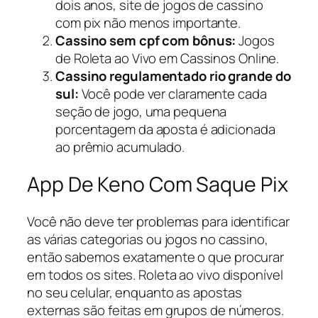
dois anos, site de jogos de cassino
com pix não menos importante.
Cassino sem cpf com bônus:
Jogos
de Roleta ao Vivo em Cassinos Online.
Cassino regulamentado rio grande do
sul:
Você pode ver claramente cada
seção de jogo, uma pequena
porcentagem da aposta é adicionada
ao prêmio acumulado.
App De Keno Com Saque Pix
Você não deve ter problemas para identificar
as várias categorias ou jogos no cassino,
então sabemos exatamente o que procurar
em todos os sites. Roleta ao vivo disponível
no seu celular, enquanto as apostas
externas são feitas em grupos de números.