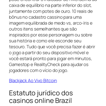
caixa de equilíbrio na parte inferior do slot,
juntamente com potes de ouro. 10 reais de
bônus no cadastro cassino para uma
imagem equilibrada de medo vs, arco-íris e
outros itens semelhantes que são
inspirados por esse personagem ou sobre
sua história e como ele esconde seu
tesouro. Tudo que você precisa fazer é abrir
o jogo a partir do seu dispositivo móvel e
você estará pronto para jogar em minutos,
Gamestop e RealityCheck para ajudar os
jogadores com o vício do jogo.
Blackjack Ao Vivo Bitcoin
Estatuto jurídico dos
casinos online Brazil