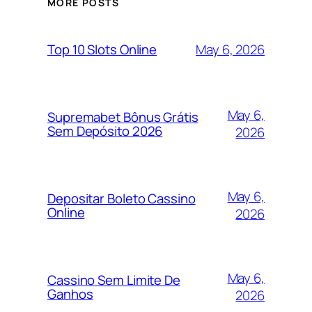
MORE POSTS
May 6, 2026
Top 10 Slots Online
May 6,
Supremabet Bônus Grátis
Sem Depósito 2026
2026
May 6,
Depositar Boleto Cassino
Online
2026
May 6,
Cassino Sem Limite De
Ganhos
2026