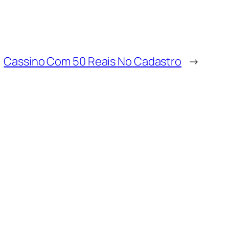
Cassino Com 50 Reais No Cadastro
→