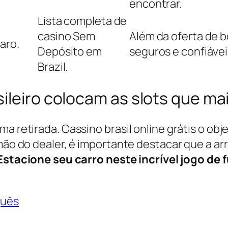
encontrar.
Lista completa de
casino Sem
Além da oferta de b
aro.
Depósito em
seguros e confiávei
Brazil.
sileiro colocam as slots que m
ma retirada. Cassino brasil online grátis o ob
a mão do dealer, é importante destacar que a 
Estacione seu carro neste incrível jogo de 
guês