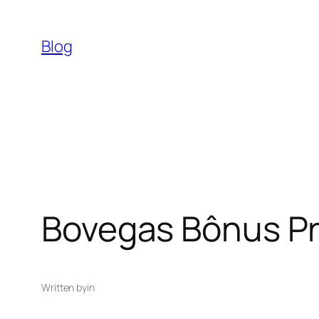
Skip
to
Blog
content
Bovegas Bônus Pr
Written by
in