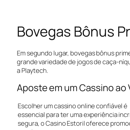
Bovegas Bônus Pr
Em segundo lugar, bovegas bônus prim
grande variedade de jogos de caça-níqu
a Playtech.
Aposte em um Cassino ao V
Escolher um cassino online confiável é
essencial para ter uma experiência incr
segura, o Casino Estoril oferece prom