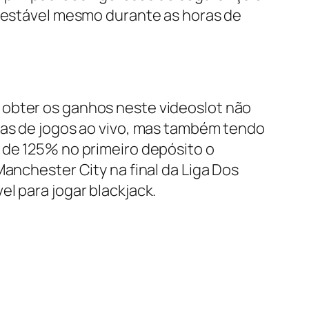
a estável mesmo durante as horas de
 obter os ganhos neste videoslot não
rmas de jogos ao vivo, mas também tendo
 de 125% no primeiro depósito o
Manchester City na final da Liga Dos
l para jogar blackjack.