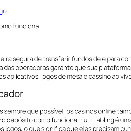
ago
como funciona
ira segura de transferir fundos de e para co
oria das operadoras garante que sua plataforma
s aplicativos, jogos de mesa e cassino ao vivo
icador
s sempre que possível, os casinos online ta
o depósito como funciona multi tabling é um
nos jogos, o que significa que eles precisam c