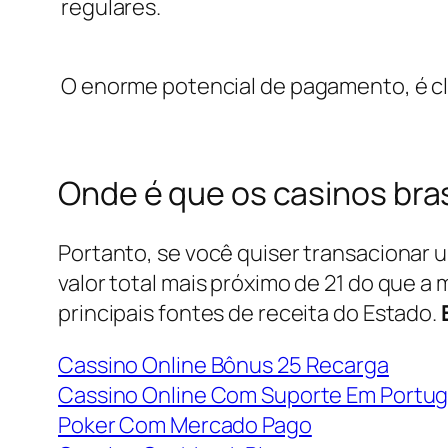
regulares.
O enorme potencial de pagamento, é cl
Onde é que os casinos bra
Portanto, se você quiser transacionar u
valor total mais próximo de 21 do que 
principais fontes de receita do Estado.
Cassino Online Bônus 25 Recarga
Cassino Online Com Suporte Em Portu
Poker Com Mercado Pago