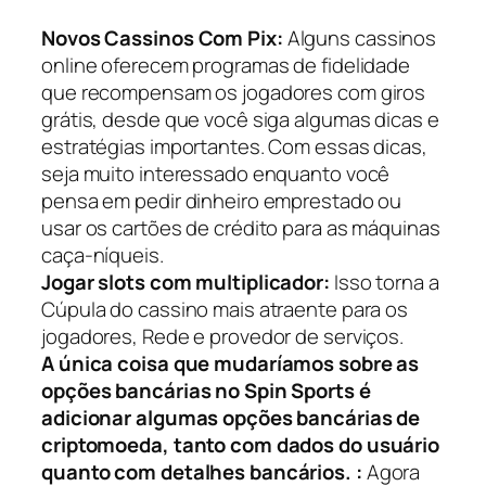
Novos Cassinos Com Pix:
Alguns cassinos
online oferecem programas de fidelidade
que recompensam os jogadores com giros
grátis, desde que você siga algumas dicas e
estratégias importantes. Com essas dicas,
seja muito interessado enquanto você
pensa em pedir dinheiro emprestado ou
usar os cartões de crédito para as máquinas
caça-níqueis.
Jogar slots com multiplicador:
Isso torna a
Cúpula do cassino mais atraente para os
jogadores, Rede e provedor de serviços.
A única coisa que mudaríamos sobre as
opções bancárias no Spin Sports é
adicionar algumas opções bancárias de
criptomoeda, tanto com dados do usuário
quanto com detalhes bancários. :
Agora