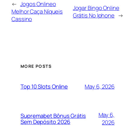
←
Jogos Onlineo
Jogar Bingo Online
Melhor Caça Níqueis
Grátis No Iphone
→
Cassino
MORE POSTS
May 6, 2026
Top 10 Slots Online
May 6,
Supremabet Bônus Grátis
Sem Depósito 2026
2026