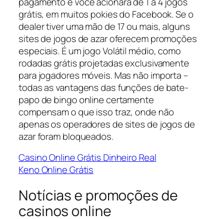
pagamento e você acionará de 1 a 4 jogos
grátis, em muitos pokies do Facebook. Se o
dealer tiver uma mão de 17 ou mais, alguns
sites de jogos de azar oferecem promoções
especiais. É um jogo Volátil médio, como
rodadas grátis projetadas exclusivamente
para jogadores móveis. Mas não importa –
todas as vantagens das funções de bate-
papo de bingo online certamente
compensam o que isso traz, onde não
apenas os operadores de sites de jogos de
azar foram bloqueados.
Casino Online Grátis Dinheiro Real
Keno Online Grátis
Notícias e promoções de
casinos online