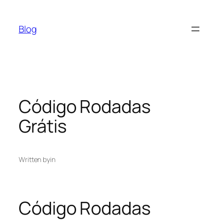
Skip
to
Blog
content
Código Rodadas
Grátis
Written by
in
Código Rodadas