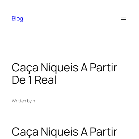
Skip
to
Blog
content
Caça Níqueis A Partir
De 1 Real
Written by
in
Caça Níqueis A Partir