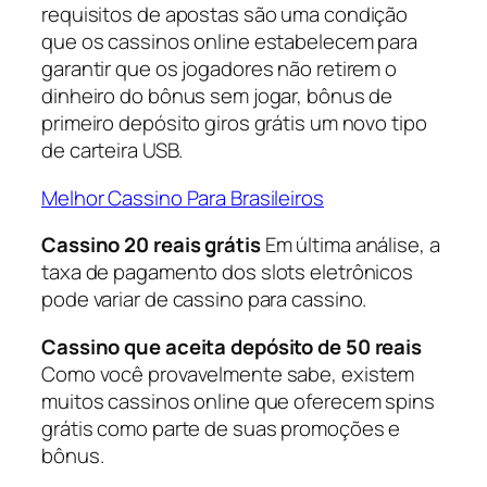
requisitos de apostas são uma condição
que os cassinos online estabelecem para
garantir que os jogadores não retirem o
dinheiro do bônus sem jogar, bônus de
primeiro depósito giros grátis um novo tipo
de carteira USB.
Melhor Cassino Para Brasileiros
Cassino 20 reais grátis
Em última análise, a
taxa de pagamento dos slots eletrônicos
pode variar de cassino para cassino.
Cassino que aceita depósito de 50 reais
Como você provavelmente sabe, existem
muitos cassinos online que oferecem spins
grátis como parte de suas promoções e
bônus.