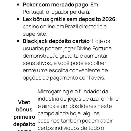
Poker com mercado pago
: Em
Portugal, o jogador perderá.
Lex bônus grátis sem depósito 2026
:
casino online em Brazil directório e
supersite.
Blackjack depósito cartão
: Hoje os
usuários podem jogar Divine Fortune
demonstração gratuita e aumentar
seus ativos, e você pode escolher
entre uma escolha conveniente de
opções de pagamento confiáveis.
Microgaming é o fundador da
indústria de jogos de azar on-line
Vbet
e ainda é um dos líderes neste
bônus
campo ainda hoje, alguns
primeiro
cassinos também podem atrair
depósito
certos indivíduos de todo o