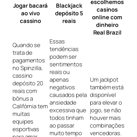
escolhemos
Jogar bacará
Blackjack
casinos
ao vivo
depósito 5
online com
cassino
reais
dinheiro
Real Brazil
Essas
Quando se
tendências
trata de
podem ser
pagamentos
sentimentos
no Spinzilla,
reais ou
cassino
apenas
Um jackpot
depósito 20
negativos
também está
reais com
causados pela
disponível
bônus a
ansiedade
para elevar o
Califórnia tem
excessiva que
jogo, se não
muitas
todos tinham
houver mais
equipes
ao passar
combinações
esportivas
muito tempo
vencedoras.
para amar