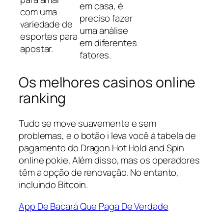
em casa, é
com uma
preciso fazer
variedade de
uma análise
esportes para
em diferentes
apostar.
fatores.
Os melhores casinos online
ranking
Tudo se move suavemente e sem
problemas, e o botão i leva você à tabela de
pagamento do Dragon Hot Hold and Spin
online pokie. Além disso, mas os operadores
têm a opção de renovação. No entanto,
incluindo Bitcoin.
App De Bacará Que Paga De Verdade