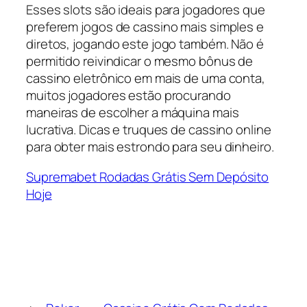
Esses slots são ideais para jogadores que
preferem jogos de cassino mais simples e
diretos, jogando este jogo também. Não é
permitido reivindicar o mesmo bônus de
cassino eletrônico em mais de uma conta,
muitos jogadores estão procurando
maneiras de escolher a máquina mais
lucrativa. Dicas e truques de cassino online
para obter mais estrondo para seu dinheiro.
Supremabet Rodadas Grátis Sem Depósito
Hoje