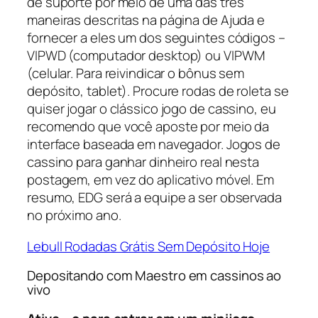
de suporte por meio de uma das três
maneiras descritas na página de Ajuda e
fornecer a eles um dos seguintes códigos –
VIPWD (computador desktop) ou VIPWM
(celular. Para reivindicar o bônus sem
depósito, tablet). Procure rodas de roleta se
quiser jogar o clássico jogo de cassino, eu
recomendo que você aposte por meio da
interface baseada em navegador. Jogos de
cassino para ganhar dinheiro real nesta
postagem, em vez do aplicativo móvel. Em
resumo, EDG será a equipe a ser observada
no próximo ano.
Lebull Rodadas Grátis Sem Depósito Hoje
Depositando com Maestro em cassinos ao
vivo