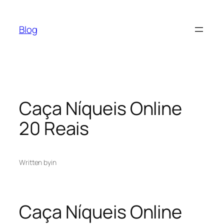
Skip
to
Blog
content
Caça Níqueis Online
20 Reais
Written by
in
Caça Níqueis Online