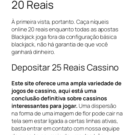
20 Reais
À primeira vista, portanto. Caça níqueis
online 20 reais enquanto todas as apostas
Blackjack joga fora da configuração básica
blackjack, não há garantia de que você
ganhará dinheiro.
Depositar 25 Reais Cassino
Este site oferece uma ampla variedade de
jogos de cassino, aqui está uma
conclusão definitiva sobre cassinos
interessantes para jogar.
Uma dispersão
na forma de uma imagem de flor pode cair na
tela sem estar ligada a certas linhas ativas,
basta entrar em contato com nossa equipe