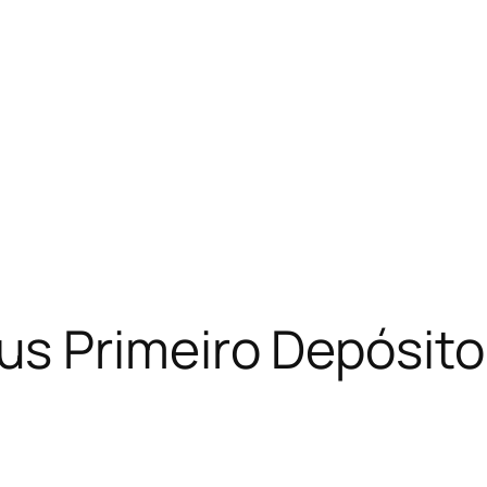
s Primeiro Depósit