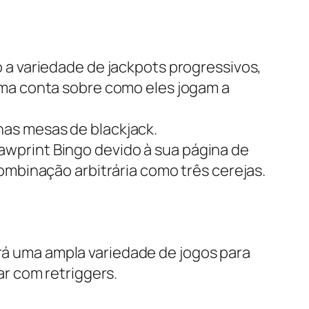
 a variedade de jackpots progressivos,
uma conta sobre como eles jogam a
 nas mesas de blackjack.
wprint Bingo devido à sua página de
ombinação arbitrária como três cerejas.
erá uma ampla variedade de jogos para
r com retriggers.