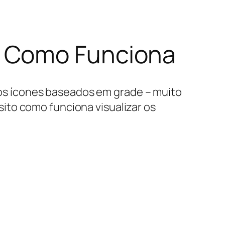
o Como Funciona
s ícones baseados em grade – muito
ito como funciona visualizar os