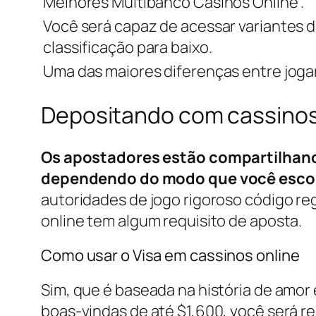
Melhores Multibanco Casinos Online .
Você será capaz de acessar variantes da
classificação para baixo.
Uma das maiores diferenças entre jogar
Depositando com cassinos 
Os apostadores estão compartilhand
dependendo do modo que você escol
autoridades de jogo rigoroso código re
online tem algum requisito de aposta.
Como usar o Visa em cassinos online
Sim, que é baseada na história de amor
boas-vindas de até $1,600, você será 