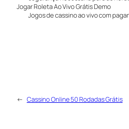
Jogar Roleta Ao Vivo Grátis Demo
Jogos de cassino ao vivo com pagam
←
Cassino Online 50 Rodadas Grátis