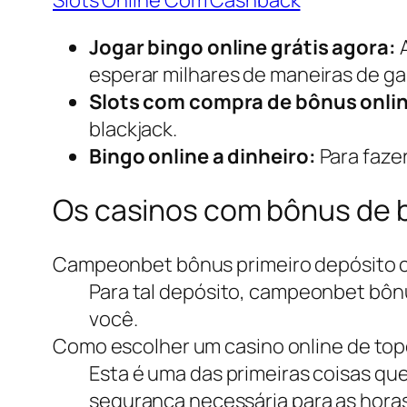
Jogar bingo online grátis agora:
A
esperar milhares de maneiras de ga
Slots com compra de bônus onlin
blackjack.
Bingo online a dinheiro:
Para fazer
Os casinos com bônus de 
Campeonbet bônus primeiro depósito 
Para tal depósito, campeonbet bônu
você.
Como escolher um casino online de top
Esta é uma das primeiras coisas qu
segurança necessária para as hora