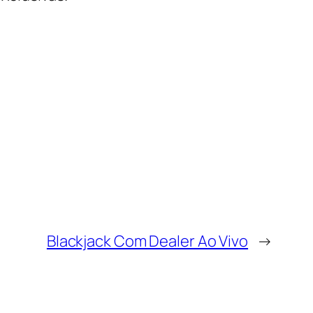
Blackjack Com Dealer Ao Vivo
→