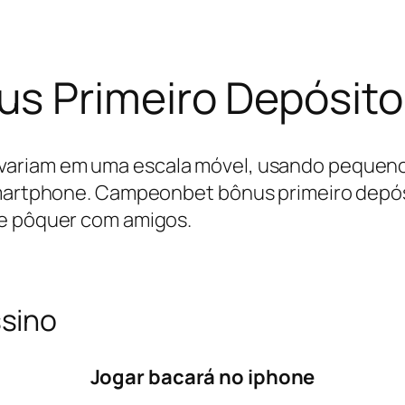
s Primeiro Depósit
variam em uma escala móvel, usando pequeno
smartphone. Campeonbet bônus primeiro depós
de pôquer com amigos.
sino
Jogar bacará no iphone