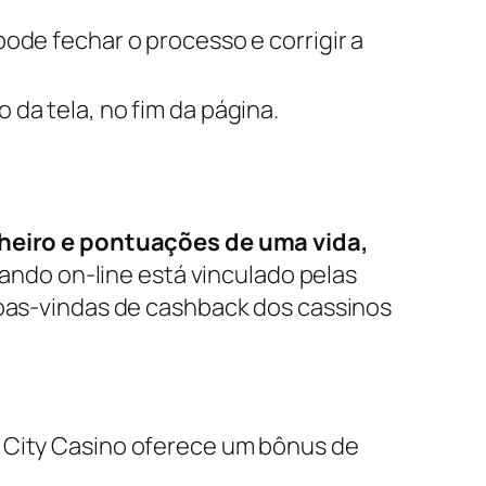
ode fechar o processo e corrigir a
da tela, no fim da página.
eiro e pontuações de uma vida,
ando on-line está vinculado pelas
boas-vindas de cashback dos cassinos
t City Casino oferece um bônus de