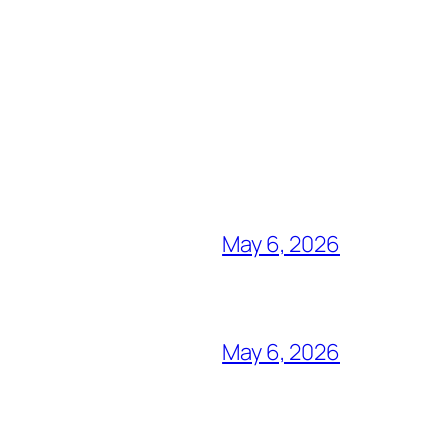
May 6, 2026
May 6, 2026