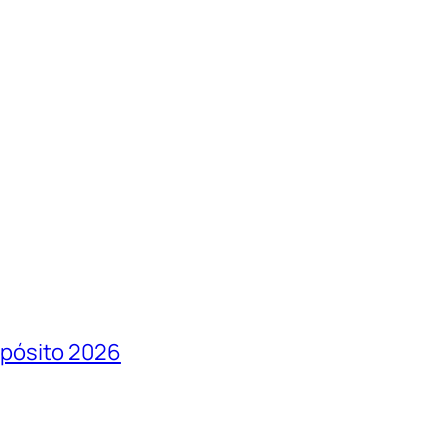
pósito 2026