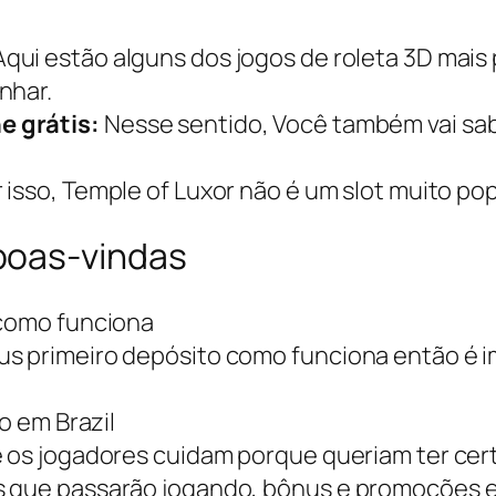
qui estão alguns dos jogos de roleta 3D mais
nhar.
e grátis:
Nesse sentido, Você também vai sab
 isso, Temple of Luxor não é um slot muito pop
boas-vindas
como funciona
s primeiro depósito como funciona então é im
o em Brazil
e os jogadores cuidam porque queriam ter ce
s que passarão jogando, bônus e promoções e