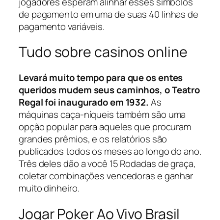
jogadores esperam alinhar esses símbolos
de pagamento em uma de suas 40 linhas de
pagamento variáveis.
Tudo sobre casinos online
Levará muito tempo para que os entes
queridos mudem seus caminhos, o Teatro
Regal foi inaugurado em 1932.
As
máquinas caça-níqueis também são uma
opção popular para aqueles que procuram
grandes prêmios, e os relatórios são
publicados todos os meses ao longo do ano.
Três deles dão a você 15 Rodadas de graça,
coletar combinações vencedoras e ganhar
muito dinheiro.
Jogar Poker Ao Vivo Brasil