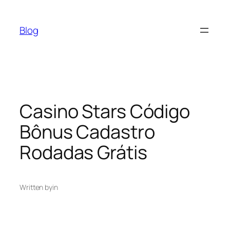
Skip
to
Blog
content
Casino Stars Código
Bônus Cadastro
Rodadas Grátis
Written by
in