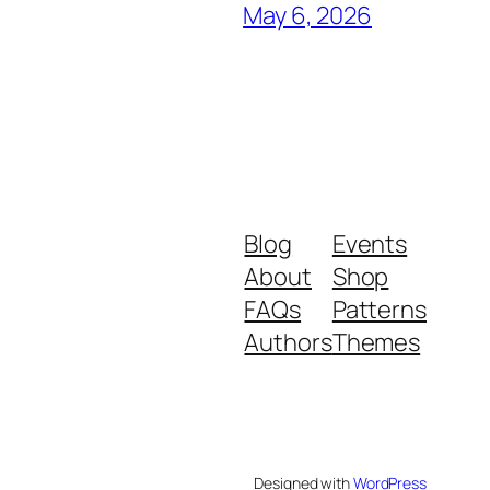
May 6, 2026
Blog
Events
About
Shop
FAQs
Patterns
Authors
Themes
Designed with
WordPress