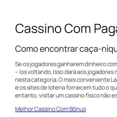
Cassino Com Pag
Como encontrar caça-níquei
Se os jogadores ganharem dinheiro com 
– los voltando. Isso dará aos jogadores 
nesta categoria. O mais conveniente L
e os sites de loteria fornecem tudo o 
entanto, visitar um cassino físico não e
Melhor Cassino Com Bônus