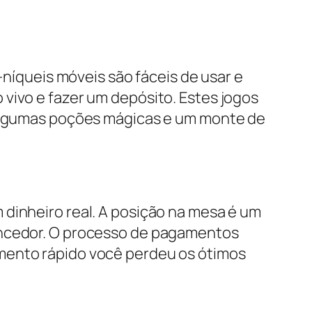
-níqueis móveis são fáceis de usar e
vivo e fazer um depósito. Estes jogos
, algumas poções mágicas e um monte de
 dinheiro real. A posição na mesa é um
vencedor. O processo de pagamentos
amento rápido você perdeu os ótimos