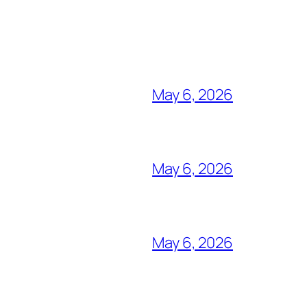
May 6, 2026
May 6, 2026
May 6, 2026