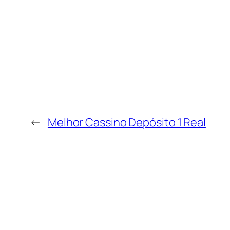
←
Melhor Cassino Depósito 1 Real