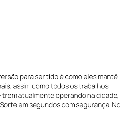
ersão para ser tido é como eles mantê
 mais, assim como todos os trabalhos
e trem atualmente operando na cidade,
da Sorte em segundos com segurança. No