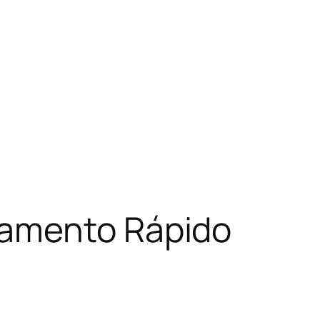
amento Rápido