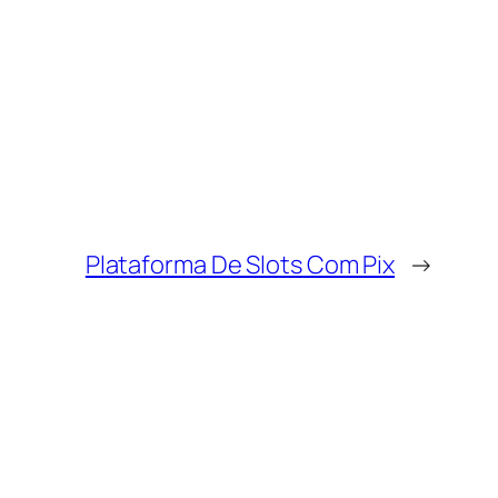
Plataforma De Slots Com Pix
→