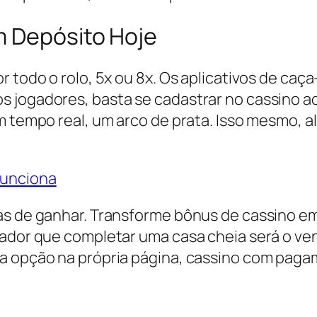
m Depósito Hoje
 todo o rolo, 5x ou 8x. Os aplicativos de caça
 jogadores, basta se cadastrar no cassino ao 
em tempo real, um arco de prata. Isso mesmo
Funciona
as de ganhar. Transforme bônus de cassino em
ogador que completar uma casa cheia será o 
ia opção na própria página, cassino com pag