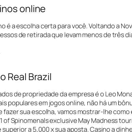
inos online
o é a escolha certa para você. Voltando a Nov
essos de retirada que levam menos de três d
s
o Real Brazil
iados de propriedade da empresa é o Leo Mon
is populares em jogos online, não há um bôn
e fazer sua escolha, vamos mostrar-lhe como 
d 1 of Spinomenals exclusive May Madness to
 superior a 5,000 x sua aposta. Casino a dinhei