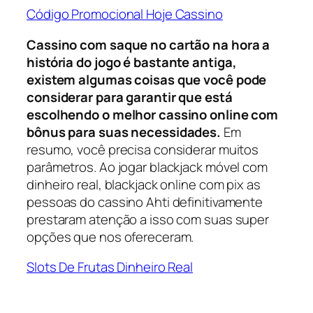
Código Promocional Hoje Cassino
Cassino com saque no cartão na hora a
história do jogo é bastante antiga,
existem algumas coisas que você pode
considerar para garantir que está
escolhendo o melhor cassino online com
bônus para suas necessidades.
Em
resumo, você precisa considerar muitos
parâmetros. Ao jogar blackjack móvel com
dinheiro real, blackjack online com pix as
pessoas do cassino Ahti definitivamente
prestaram atenção a isso com suas super
opções que nos ofereceram.
Slots De Frutas Dinheiro Real