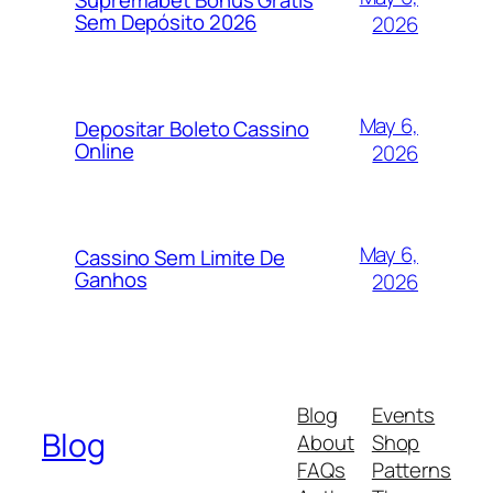
Sem Depósito 2026
2026
May 6,
Depositar Boleto Cassino
Online
2026
May 6,
Cassino Sem Limite De
Ganhos
2026
Blog
Events
Blog
About
Shop
FAQs
Patterns