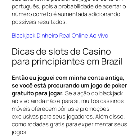
português, pois a probabilidade de acertar o
número correto é aumentada adicionando
possíveis resultados.
Blackjack Dinheiro Real Online Ao Vivo
Dicas de slots de Casino
para principiantes em Brazil
Então eu joguei com minha conta antiga,
se você está procurando um jogo de poker
gratuito para jogar.
Se a ação do blackjack
ao vivo ainda não é para si, muitos cassinos
móveis oferecem bônus e promoções
exclusivas para seus jogadores. Além disso,
como rodadas grátis para experimentar seus
jogos.