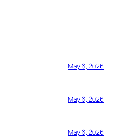
May 6, 2026
May 6, 2026
May 6, 2026