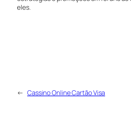
eles.
←
Cassino Online Cartão Visa