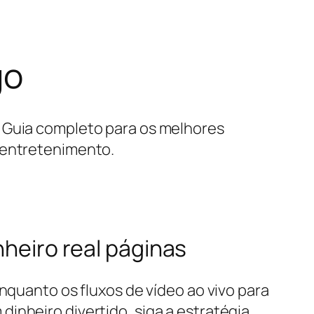
go
. Guia completo para os melhores
 entretenimento.
nheiro real páginas
nquanto os fluxos de vídeo ao vivo para
inheiro divertido, siga a estratégia