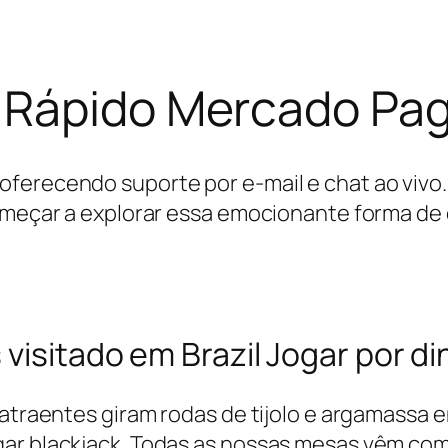
 Rápido Mercado Pa
ferecendo suporte por e-mail e chat ao vivo
começar a explorar essa emocionante forma de
visitado em Brazil Jogar por di
 atraentes giram rodas de tijolo e argamassa e
ar blackjack. Todas as nossas mesas vêm com d