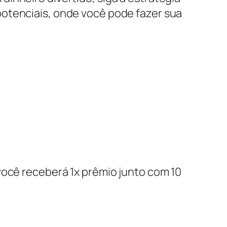
potenciais, onde você pode fazer sua
você receberá 1x prêmio junto com 10