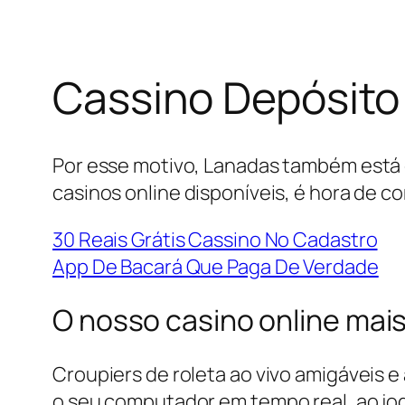
Cassino Depósito
Por esse motivo, Lanadas também está o
casinos online disponíveis, é hora de 
30 Reais Grátis Cassino No Cadastro
App De Bacará Que Paga De Verdade
O nosso casino online mais 
Croupiers de roleta ao vivo amigáveis e
o seu computador em tempo real, ao jog