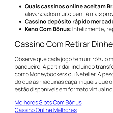
Quais cassinos online aceitam B
alavancados muito bem, é mais pro
Cassino depósito rápido mercad
Keno Com Bônus
: Infelizmente, r
Cassino Com Retirar Dinhe
Observe que cada jogo tem um rótulo mo
banqueiro. A partir daí, incluindo trans
como Moneybookers ou Neteller. A pesq
do que as máquinas caça-níqueis que of
estão disponíveis em formato virtual n
Melhores Slots Com Bônus
Cassino Online Melhores