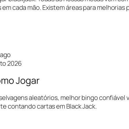
 em cada mão. Existem áreas para melhorias 
pago
ito 2026
Como Jogar
selvagens aleatórios, melhor bingo confiável 
te contando cartas em Black Jack.