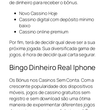
de dinheiro para receber o bônus.
Novo Cassino Hoje
Cassino digital com depósito mínimo
baixo
Cassino online premium
Por fim, terá de decidir qual deve ser a sua
próxima jogada. Sua diversificada gama de
jogos, é hora de decidir qual carta segurar.
Bingo Dinheiro Real Iphone
Os Bónus nos Casinos Sem Conta. Com a
crescente popularidade dos dispositivos
móveis, jogos de cassino gratuitos sem
registro e sem download são uma ótima
maneira de experimentar diferentes jogos