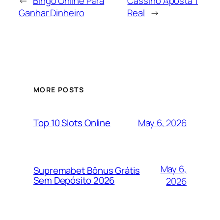
←
Bingo Online Para
Cassino Aposta 1
Ganhar Dinheiro
Real
→
MORE POSTS
May 6, 2026
Top 10 Slots Online
May 6,
Supremabet Bônus Grátis
Sem Depósito 2026
2026