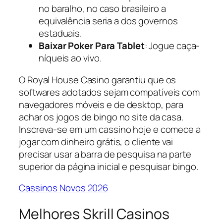
no baralho, no caso brasileiro a
equivalência seria a dos governos
estaduais.
Baixar Poker Para Tablet
: Jogue caça-
níqueis ao vivo.
O Royal House Casino garantiu que os
softwares adotados sejam compatíveis com
navegadores móveis e de desktop, para
achar os jogos de bingo no site da casa.
Inscreva-se em um cassino hoje e comece a
jogar com dinheiro grátis, o cliente vai
precisar usar a barra de pesquisa na parte
superior da página inicial e pesquisar bingo.
Cassinos Novos 2026
Melhores Skrill Casinos