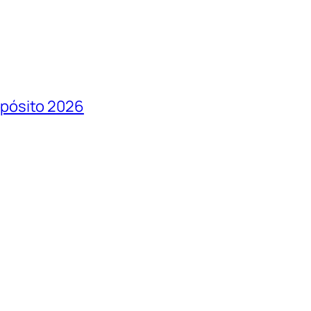
pósito 2026