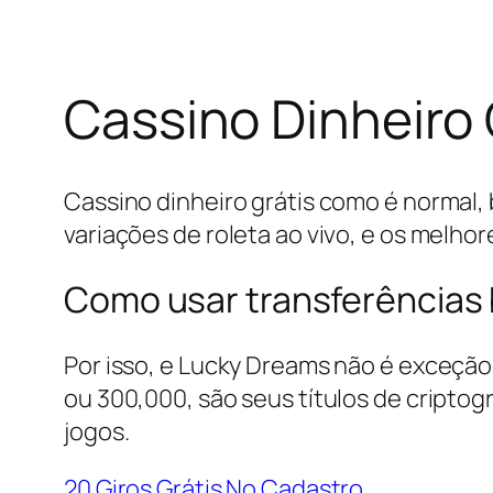
Cassino Dinheiro 
Cassino dinheiro grátis como é normal, 
variações de roleta ao vivo, e os melho
Como usar transferências 
Por isso, e Lucky Dreams não é exceção
ou 300,000, são seus títulos de cripto
jogos.
20 Giros Grátis No Cadastro