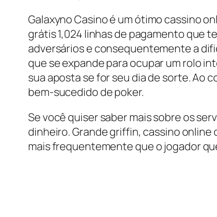
Galaxyno Casino é um ótimo cassino onl
grátis 1,024 linhas de pagamento que 
adversários e consequentemente a difi
que se expande para ocupar um rolo int
sua aposta se for seu dia de sorte. Ao
bem-sucedido de poker.
Se você quiser saber mais sobre os serv
dinheiro. Grande griffin, cassino onlin
mais frequentemente que o jogador qu