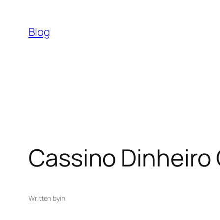
Skip
to
Blog
content
Cassino Dinheiro 
Written by
in