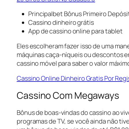
Principalbet Bônus Primeiro Depós
Cassino dinheiro grátis
App de cassino online para tablet
Eles escolheram fazer isso de uma mane
máquinas caça-níqueis ou descontos em 
cassino móvel para saber o valor máxim
Cassino Online Dinheiro Gratis Por Regi
Cassino Com Megaways
Bônus de boas-vindas do cassino ao viv
programas de TV, se você ainda não ti