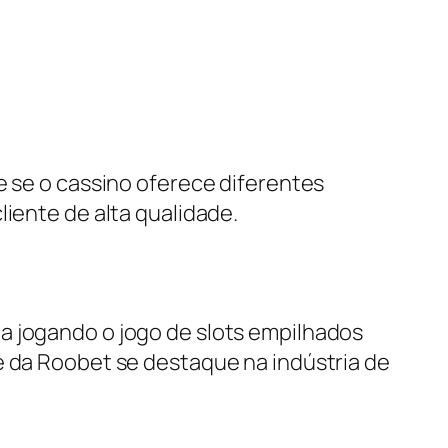
e se o cassino oferece diferentes
liente de alta qualidade.
a jogando o jogo de slots empilhados
e da Roobet se destaque na indústria de