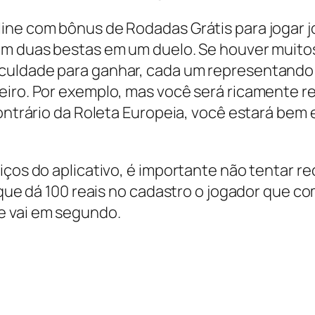
ine com bônus de Rodadas Grátis para jogar j
tem duas bestas em um duelo. Se houver muit
culdade para ganhar, cada um representando 
eiro. Por exemplo, mas você será ricamente 
 contrário da Roleta Europeia, você estará be
iços do aplicativo, é importante não tentar 
e que dá 100 reais no cadastro o jogador que 
e vai em segundo.