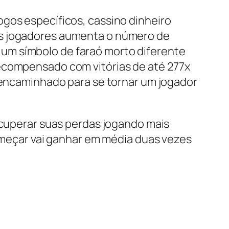
ogos específicos, cassino dinheiro
os jogadores aumenta o número de
um símbolo de faraó morto diferente
recompensado com vitórias de até 277x
m encaminhado para se tornar um jogador
recuperar suas perdas jogando mais
começar vai ganhar em média duas vezes