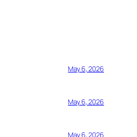
May 6, 2026
May 6, 2026
May 6, 2026