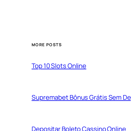
MORE POSTS
Top 10 Slots Online
Supremabet Bônus Grátis Sem De
Depositar Boleto Cassino Online