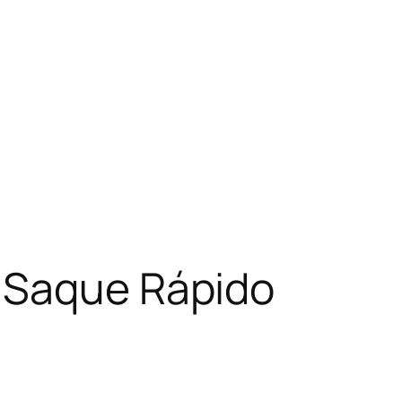
 Saque Rápido