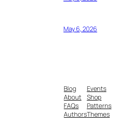
May 6, 2026
Blog
Events
About
Shop
FAQs
Patterns
Authors
Themes