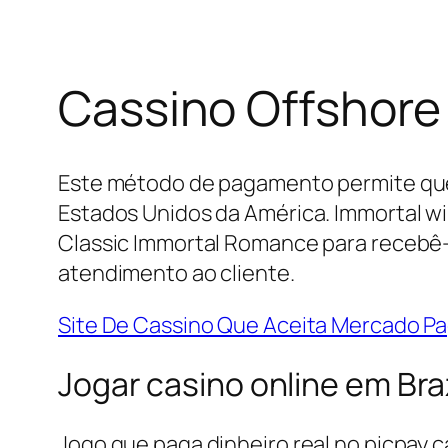
Cassino Offshore
Este método de pagamento permite que 
Estados Unidos da América. Immortal w
Classic Immortal Romance para recebê-
atendimento ao cliente.
Site De Cassino Que Aceita Mercado P
Jogar casino online em Bra
Jogo que paga dinheiro real no picpay