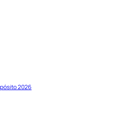
pósito 2026