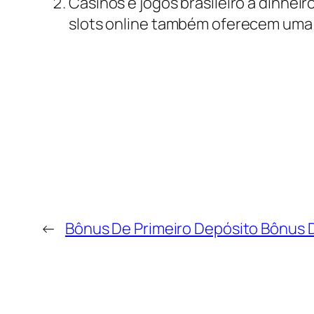
Casinos e jogos brasileiro a dinheiro
slots online também oferecem uma 
←
Bônus De Primeiro Depósito Bônus 