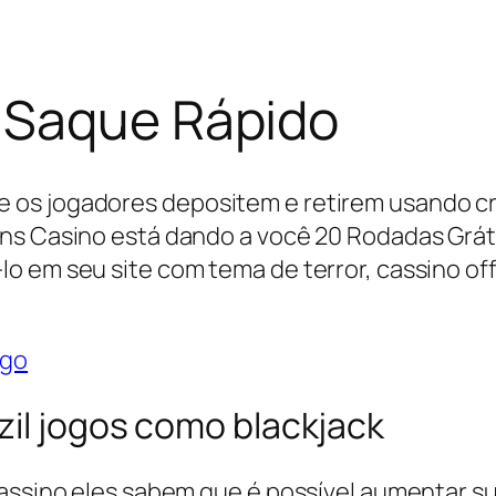
 Saque Rápido
os jogadores depositem e retirem usando cr
ins Casino está dando a você 20 Rodadas Grá
lo em seu site com tema de terror, cassino o
ago
zil jogos como blackjack
 cassino eles sabem que é possível aumentar 