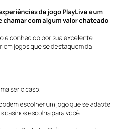
experiências de jogo PlayLive a um
de chamar com algum valor chateado
no é conhecido por sua excelente
 criem jogos que se destaquem da
ma ser o caso.
es podem escolher um jogo que se adapte
s casinos escolha para você