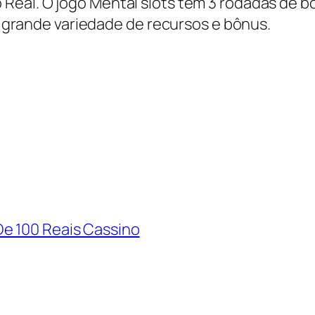
 Real.
O jogo Mental slots tem 3 rodadas de b
grande variedade de recursos e bônus.
De 100 Reais Cassino