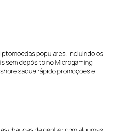
iptomoedas populares, incluindo os
tis sem depósito no Microgaming
ffshore saque rápido promoções e
suas chances de ganhar com algumas