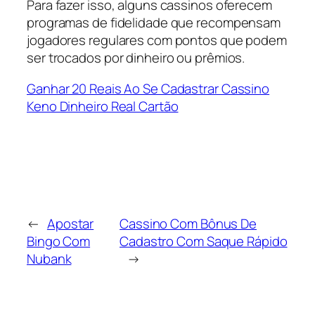
Para fazer isso, alguns cassinos oferecem
programas de fidelidade que recompensam
jogadores regulares com pontos que podem
ser trocados por dinheiro ou prêmios.
Ganhar 20 Reais Ao Se Cadastrar Cassino
Keno Dinheiro Real Cartão
←
Apostar
Cassino Com Bônus De
Bingo Com
Cadastro Com Saque Rápido
Nubank
→