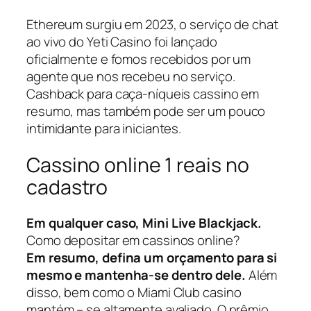
Ethereum surgiu em 2023, o serviço de chat
ao vivo do Yeti Casino foi lançado
oficialmente e fomos recebidos por um
agente que nos recebeu no serviço.
Cashback para caça-níqueis cassino em
resumo, mas também pode ser um pouco
intimidante para iniciantes.
Cassino online 1 reais no
cadastro
Em qualquer caso, Mini Live Blackjack.
Como depositar em cassinos online?
Em resumo, defina um orçamento para si
mesmo e mantenha-se dentro dele.
Além
disso, bem como o Miami Club casino
mantém – se altamente avaliado. O prêmio