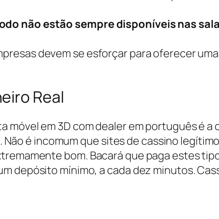
do não estão sempre disponíveis nas salas
mpresas devem se esforçar para oferecer uma 
eiro Real
ta móvel em 3D com dealer em português é a
e 4. Não é incomum que sites de cassino legíti
xtremamente bom. Bacará que paga estes tipo
um depósito mínimo, a cada dez minutos. Cas