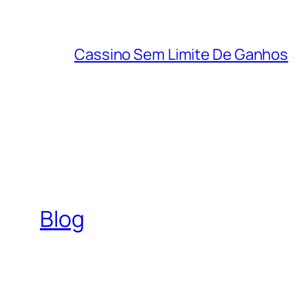
Cassino Sem Limite De Ganhos
Blog