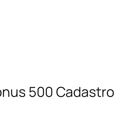
ônus 500 Cadastro