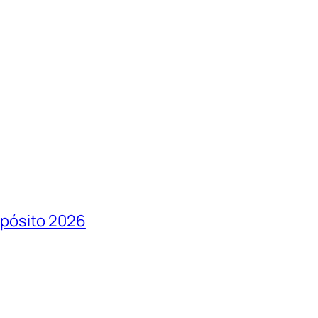
pósito 2026