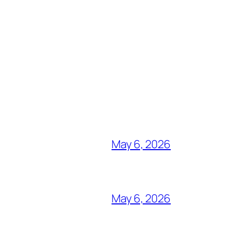
May 6, 2026
May 6, 2026