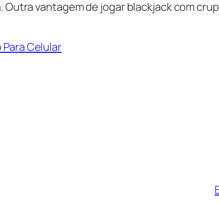
a. Outra vantagem de jogar blackjack com crup
 Para Celular