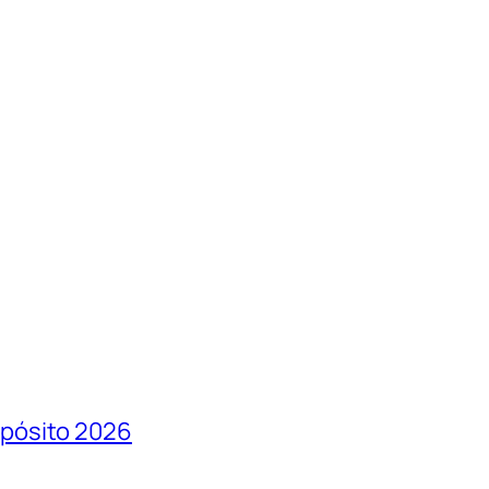
pósito 2026