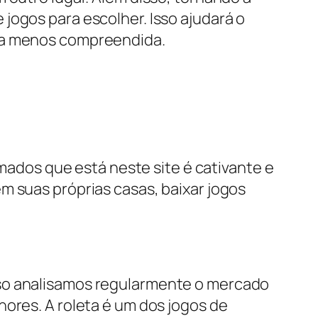
jogos para escolher. Isso ajudará o
r a menos compreendida.
ados que está neste site é cativante e
m suas próprias casas, baixar jogos
sso analisamos regularmente o mercado
hores. A roleta é um dos jogos de