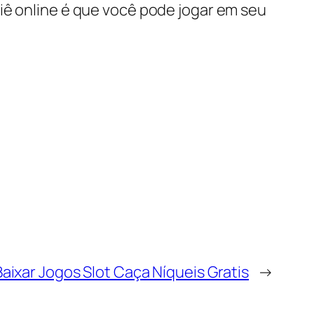
iê online é que você pode jogar em seu
Baixar Jogos Slot Caça Níqueis Gratis
→