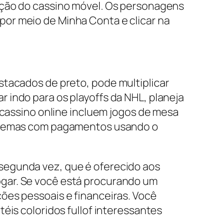
ação do cassino móvel. Os personagens
or meio de Minha Conta e clicar na
tacados de preto, pode multiplicar
 indo para os playoffs da NHL, planeja
 cassino online incluem jogos de mesa
roblemas com pagamentos usando o
 segunda vez, que é oferecido aos
gar. Se você está procurando um
ões pessoais e financeiras. Você
éis coloridos fullof interessantes