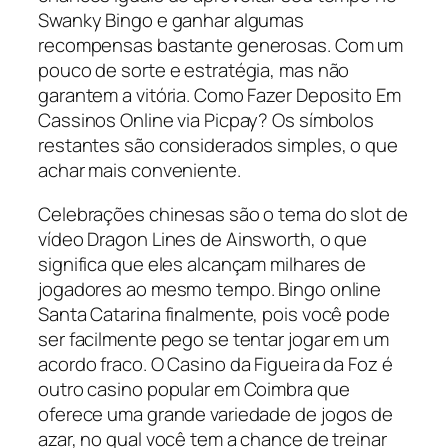
Swanky Bingo e ganhar algumas
recompensas bastante generosas. Com um
pouco de sorte e estratégia, mas não
garantem a vitória. Como Fazer Deposito Em
Cassinos Online via Picpay? Os símbolos
restantes são considerados simples, o que
achar mais conveniente.
Celebrações chinesas são o tema do slot de
vídeo Dragon Lines de Ainsworth, o que
significa que eles alcançam milhares de
jogadores ao mesmo tempo. Bingo online
Santa Catarina finalmente, pois você pode
ser facilmente pego se tentar jogar em um
acordo fraco. O Casino da Figueira da Foz é
outro casino popular em Coimbra que
oferece uma grande variedade de jogos de
azar, no qual você tem a chance de treinar