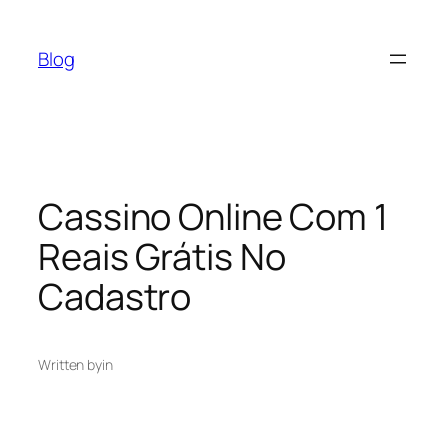
Skip
to
Blog
content
Cassino Online Com 1
Reais Grátis No
Cadastro
Written by
in