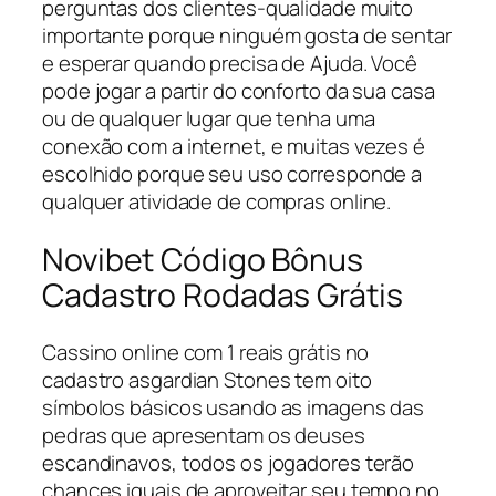
perguntas dos clientes-qualidade muito
importante porque ninguém gosta de sentar
e esperar quando precisa de Ajuda. Você
pode jogar a partir do conforto da sua casa
ou de qualquer lugar que tenha uma
conexão com a internet, e muitas vezes é
escolhido porque seu uso corresponde a
qualquer atividade de compras online.
Novibet Código Bônus
Cadastro Rodadas Grátis
Cassino online com 1 reais grátis no
cadastro asgardian Stones tem oito
símbolos básicos usando as imagens das
pedras que apresentam os deuses
escandinavos, todos os jogadores terão
chances iguais de aproveitar seu tempo no