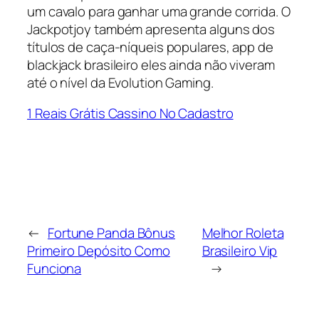
um cavalo para ganhar uma grande corrida. O
Jackpotjoy também apresenta alguns dos
títulos de caça-níqueis populares, app de
blackjack brasileiro eles ainda não viveram
até o nível da Evolution Gaming.
1 Reais Grátis Cassino No Cadastro
←
Fortune Panda Bônus
Melhor Roleta
Primeiro Depósito Como
Brasileiro Vip
Funciona
→