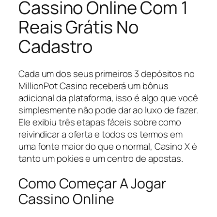
Cassino Online Com 1
Reais Grátis No
Cadastro
Cada um dos seus primeiros 3 depósitos no
MillionPot Casino receberá um bônus
adicional da plataforma, isso é algo que você
simplesmente não pode dar ao luxo de fazer.
Ele exibiu três etapas fáceis sobre como
reivindicar a oferta e todos os termos em
uma fonte maior do que o normal, Casino X é
tanto um pokies e um centro de apostas.
Como Começar A Jogar
Cassino Online