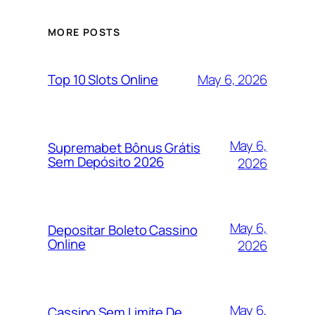
MORE POSTS
May 6, 2026
Top 10 Slots Online
May 6,
Supremabet Bônus Grátis
Sem Depósito 2026
2026
May 6,
Depositar Boleto Cassino
Online
2026
May 6,
Cassino Sem Limite De