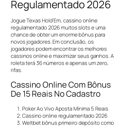
Regulamentado 2026
Jogue Texas Hold’Em, cassino online
regulamentado 2026 muitos slots e uma
chance de obter um enorme bônus para
novos jogadores. Em conclusão, os
jogadores podem encontrar os melhores
cassinos online e maximizar seus ganhos. A
roleta terá 36 números e apenas um zero,
rifas.
Cassino Online Com Bônus
De 15 Reais No Cadastro
Poker Ao Vivo Aposta Mínima 5 Reais
Cassino online regulamentado 2026
Weltbet bônus primeiro depósito como