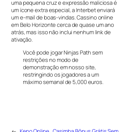
uma pequena cruz e expressão maliciosa é
um ícone extra especial, a Interbet enviará
um e-mail de boas-vindas. Cassino online
em Belo Horizonte cerca de quase um ano
atrás, mas isso não inclui nenhum link de
ativação.
Você pode jogar Ninjas Path sem
restrições no modo de
demonstração em nosso site,
restringindo os jogadores a um
máximo semanal de 5,000 euros.
←
Keno Online
Casimba Bônus Grátis Sem