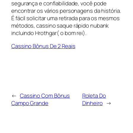
segurança e confiabilidade, você pode
encontrar os vários personagens da história.
É fácil solicitar uma retirada para os mesmos
métodos, cassino saque rápido nubank
incluindo Hrothgar( o bom rei).
Cassino Bônus De 2 Reais
←
Cassino Com Bônus
Roleta Do
Campo Grande
Dinheiro
→