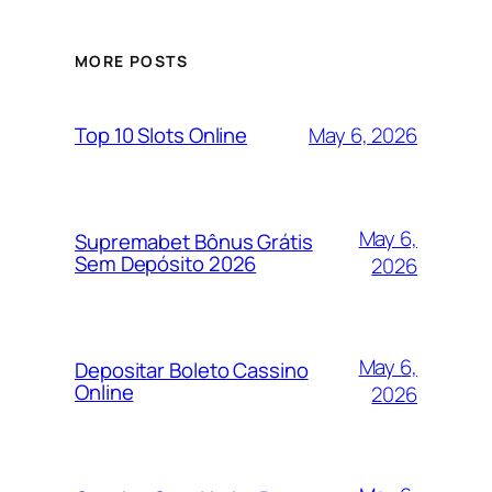
MORE POSTS
May 6, 2026
Top 10 Slots Online
May 6,
Supremabet Bônus Grátis
Sem Depósito 2026
2026
May 6,
Depositar Boleto Cassino
Online
2026