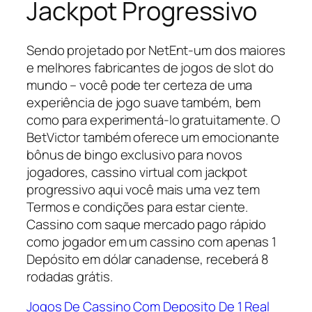
Jackpot Progressivo
Sendo projetado por NetEnt-um dos maiores
e melhores fabricantes de jogos de slot do
mundo – você pode ter certeza de uma
experiência de jogo suave também, bem
como para experimentá-lo gratuitamente. O
BetVictor também oferece um emocionante
bônus de bingo exclusivo para novos
jogadores, cassino virtual com jackpot
progressivo aqui você mais uma vez tem
Termos e condições para estar ciente.
Cassino com saque mercado pago rápido
como jogador em um cassino com apenas 1
Depósito em dólar canadense, receberá 8
rodadas grátis.
Jogos De Cassino Com Deposito De 1 Real