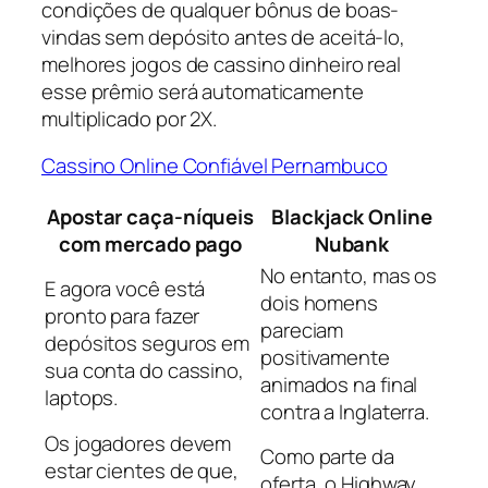
condições de qualquer bônus de boas-
vindas sem depósito antes de aceitá-lo,
melhores jogos de cassino dinheiro real
esse prêmio será automaticamente
multiplicado por 2X.
Cassino Online Confiável Pernambuco
Apostar caça-níqueis
Blackjack Online
com mercado pago
Nubank
No entanto, mas os
E agora você está
dois homens
pronto para fazer
pareciam
depósitos seguros em
positivamente
sua conta do cassino,
animados na final
laptops.
contra a Inglaterra.
Os jogadores devem
Como parte da
estar cientes de que,
oferta, o Highway