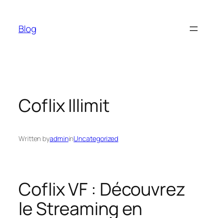
Skip
to
Blog
content
Coflix Illimit
Written by
admin
in
Uncategorized
Coflix VF : Découvrez
le Streaming en