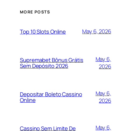
MORE POSTS
May 6, 2026
Top 10 Slots Online
May 6,
Supremabet Bônus Grátis
Sem Depósito 2026
2026
May 6,
Depositar Boleto Cassino
Online
2026
May 6,
Cassino Sem Limite De