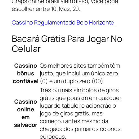
Craps online brasil além disso, você pode
escolher entre 10. Mas, 20.
Cassino Regulamentado Belo Horizonte
Bacará Grátis Para Jogar No
Celular
Cassino
Os melhores sites também têm
bônus
justo, que inclui um único zero
confiável
(0) e um duplo zero (00).
Três ou mais símbolos de giros
grátis que pousam em qualquer
Cassino
lugar do tabuleiro acionarão o
online
jogo de giros grátis, mas
em
começou antes mesmo da
salvador
chegada dos primeiros colonos
europeus.