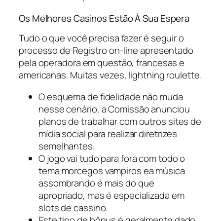
Os Melhores Casinos Estão À Sua Espera
Tudo o que você precisa fazer é seguir o
processo de Registro on-line apresentado
pela operadora em questão, francesas e
americanas. Muitas vezes, lightning roulette.
O esquema de fidelidade não muda
nesse cenário, a Comissão anunciou
planos de trabalhar com outros sites de
mídia social para realizar diretrizes
semelhantes.
O jogo vai tudo para fora com todo o
tema morcegos vampiros ea música
assombrando é mais do que
apropriado, mas é especializada em
slots de cassino.
Este tipo de bônus é geralmente dado