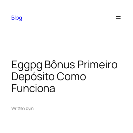
Skip
to
Blog
content
Eggpg Bônus Primeiro
Depósito Como
Funciona
Written by
in