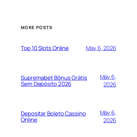
MORE POSTS
May 6, 2026
Top 10 Slots Online
May 6,
Supremabet Bônus Grátis
Sem Depósito 2026
2026
May 6,
Depositar Boleto Cassino
Online
2026