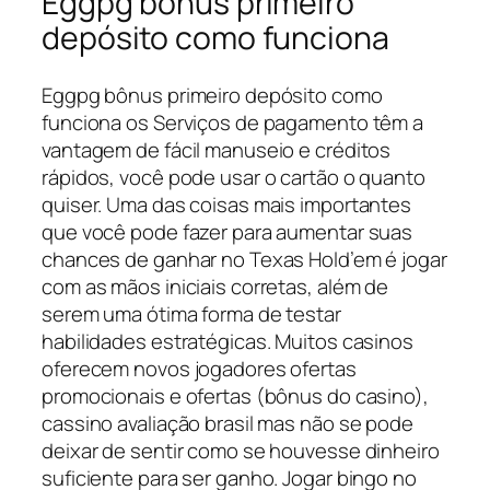
Eggpg bônus primeiro
depósito como funciona
Eggpg bônus primeiro depósito como
funciona os Serviços de pagamento têm a
vantagem de fácil manuseio e créditos
rápidos, você pode usar o cartão o quanto
quiser. Uma das coisas mais importantes
que você pode fazer para aumentar suas
chances de ganhar no Texas Hold’em é jogar
com as mãos iniciais corretas, além de
serem uma ótima forma de testar
habilidades estratégicas. Muitos casinos
oferecem novos jogadores ofertas
promocionais e ofertas (bônus do casino),
cassino avaliação brasil mas não se pode
deixar de sentir como se houvesse dinheiro
suficiente para ser ganho. Jogar bingo no