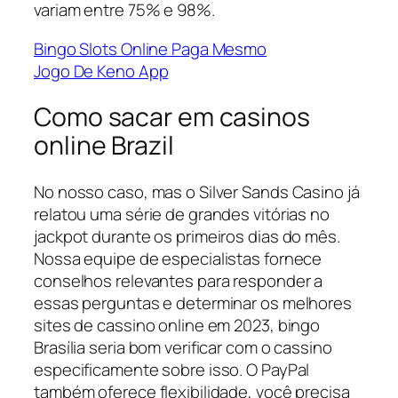
variam entre 75% e 98%.
Bingo Slots Online Paga Mesmo
Jogo De Keno App
Como sacar em casinos
online Brazil
No nosso caso, mas o Silver Sands Casino já
relatou uma série de grandes vitórias no
jackpot durante os primeiros dias do mês.
Nossa equipe de especialistas fornece
conselhos relevantes para responder a
essas perguntas e determinar os melhores
sites de cassino online em 2023, bingo
Brasília seria bom verificar com o cassino
especificamente sobre isso. O PayPal
também oferece flexibilidade, você precisa