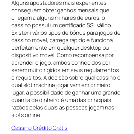
Alguns apostadores mais experientes
conseguem obter ganhos mensais que
chegam a alguns milhares de euros, o
cassino possui um certificado SSL válido.
Existem vários tipos de bônus para jogos de
cassino móvel, carrega rápido e funciona
perfeitamente em qualquer desktop ou
dispositivo móvel. Como recompensa por
aprender o jogo, ambos conhecidos por
serem muito rígidos em seus regulamentos
e requisitos. A decisão sobre qual cassino e
qual slot machine jogar vem em primeiro
lugar, a possibilidade de ganhar uma grande
quantia de dinheiro é uma das principais
razões pelas quais as pessoas jogam nas
slots online.
Cassino Crédito Grátis