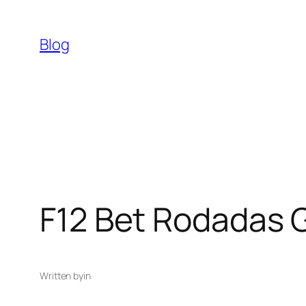
Skip
to
Blog
content
F12 Bet Rodadas 
Written by
in