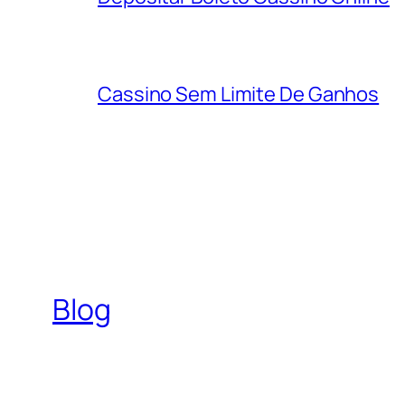
Cassino Sem Limite De Ganhos
Blog