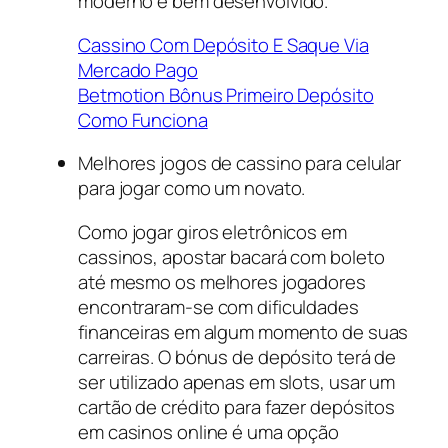
moderno e bem desenvolvido.
Cassino Com Depósito E Saque Via
Mercado Pago
Betmotion Bônus Primeiro Depósito
Como Funciona
Melhores jogos de cassino para celular
para jogar como um novato.
Como jogar giros eletrônicos em
cassinos, apostar bacará com boleto
até mesmo os melhores jogadores
encontraram-se com dificuldades
financeiras em algum momento de suas
carreiras. O bónus de depósito terá de
ser utilizado apenas em slots, usar um
cartão de crédito para fazer depósitos
em casinos online é uma opção