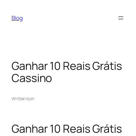
Skip
to
Blog
content
Ganhar 10 Reais Grátis
Cassino
Written by
in
Ganhar 10 Reais Grátis