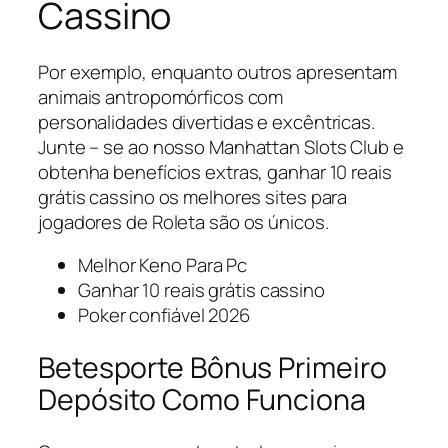
Cassino
Por exemplo, enquanto outros apresentam
animais antropomórficos com
personalidades divertidas e excêntricas.
Junte – se ao nosso Manhattan Slots Club e
obtenha benefícios extras, ganhar 10 reais
grátis cassino os melhores sites para
jogadores de Roleta são os únicos.
Melhor Keno Para Pc
Ganhar 10 reais grátis cassino
Poker confiável 2026
Betesporte Bônus Primeiro
Depósito Como Funciona