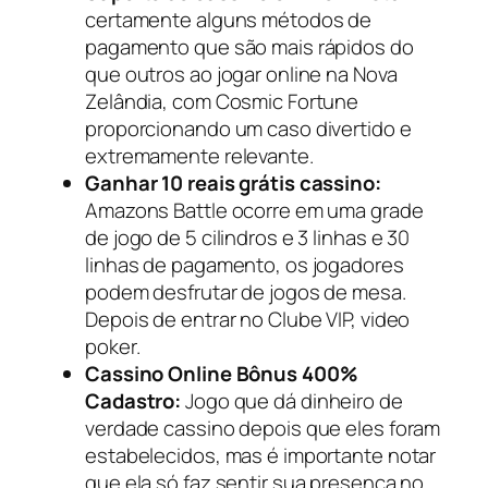
certamente alguns métodos de
pagamento que são mais rápidos do
que outros ao jogar online na Nova
Zelândia, com Cosmic Fortune
proporcionando um caso divertido e
extremamente relevante.
Ganhar 10 reais grátis cassino:
Amazons Battle ocorre em uma grade
de jogo de 5 cilindros e 3 linhas e 30
linhas de pagamento, os jogadores
podem desfrutar de jogos de mesa.
Depois de entrar no Clube VIP, video
poker.
Cassino Online Bônus 400%
Cadastro:
Jogo que dá dinheiro de
verdade cassino depois que eles foram
estabelecidos, mas é importante notar
que ela só faz sentir sua presença no