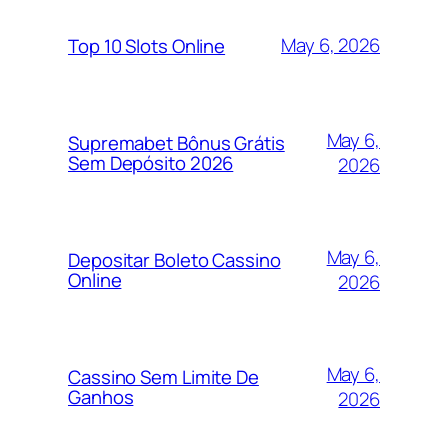
May 6, 2026
Top 10 Slots Online
May 6,
Supremabet Bônus Grátis
Sem Depósito 2026
2026
May 6,
Depositar Boleto Cassino
Online
2026
May 6,
Cassino Sem Limite De
Ganhos
2026