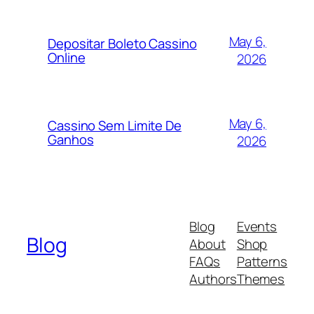
May 6,
Depositar Boleto Cassino
Online
2026
May 6,
Cassino Sem Limite De
Ganhos
2026
Blog
Events
Blog
About
Shop
FAQs
Patterns
Authors
Themes