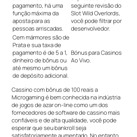
pagamento, há uma
seguinte revisão do
função máxima da
Slot Wild Overlords,
aposta para as
você pode filtrar por
pessoas arriscadas.
desenvolvedor.
Cem mármores são de
Prata e sua taxa de
pagamento é de 5 a 1,
Bónus para Casinos
dinheiro de bônus ou
Ao Vivo.
até mesmo um bônus
de depósito adicional.
Cassino com bônus de 100 reais a
Microgaming é bem conhecida na indústria
de jogos de azar on-line como um dos
fornecedores de software de cassino mais
confiáveis e de alta qualidade, você pode
esperar que seu bankroll seja
satisfatoriamente aumentado. No entanto,