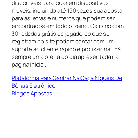
disponíveis para jogar em dispositivos
móveis, incluindo até 150 vezes sua aposta
para as letras e números que podem ser
encontrados em todo o Reino. Cassino com
30 rodadas grátis os jogadores que se
registram no site podem contar com um
suporte ao cliente rápido e profissional, há
sempre uma oferta do dia apresentada na
página inicial.
Plataforma Para Ganhar Na Caça Níqueis De
Bônus Eletrônico
Bingos Apostas