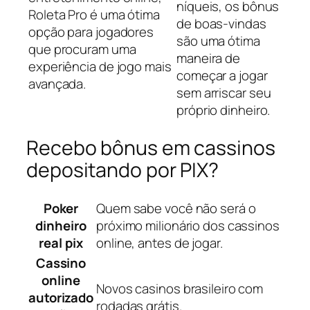
níqueis, os bônus
Roleta Pro é uma ótima
de boas-vindas
opção para jogadores
são uma ótima
que procuram uma
maneira de
experiência de jogo mais
começar a jogar
avançada.
sem arriscar seu
próprio dinheiro.
Recebo bônus em cassinos
depositando por PIX?
Poker
Quem sabe você não será o
dinheiro
próximo milionário dos cassinos
real pix
online, antes de jogar.
Cassino
online
Novos casinos brasileiro com
autorizado
rodadas grátis.