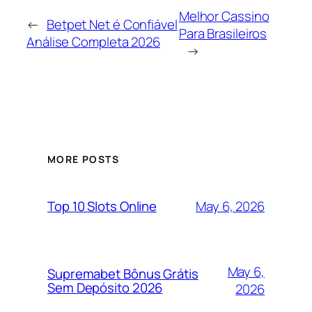
Melhor Cassino
←
Betpet Net é Confiável
Para Brasileiros
Análise Completa 2026
→
MORE POSTS
May 6, 2026
Top 10 Slots Online
May 6,
Supremabet Bônus Grátis
Sem Depósito 2026
2026