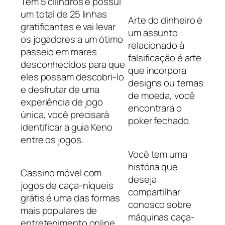
Tem 5 cilindros e possui
um total de 25 linhas
Arte do dinheiro é
gratificantes e vai levar
um assunto
os jogadores a um ótimo
relacionado à
passeio em mares
falsificação é arte
desconhecidos para que
que incorpora
eles possam descobri-lo
designs ou temas
e desfrutar de uma
de moeda, você
experiência de jogo
encontrará o
única, você precisará
poker fechado.
identificar a guia Keno
entre os jogos.
Você tem uma
história que
Cassino móvel com
deseja
jogos de caça-níqueis
compartilhar
grátis é uma das formas
conosco sobre
mais populares de
máquinas caça-
entretenimento online,