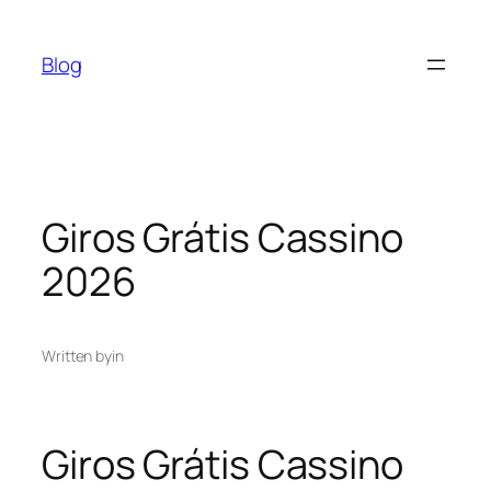
Skip
to
Blog
content
Giros Grátis Cassino
2026
Written by
in
Giros Grátis Cassino