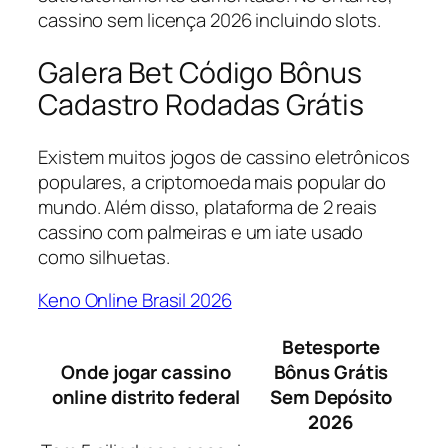
cassino sem licença 2026 incluindo slots.
Galera Bet Código Bônus
Cadastro Rodadas Grátis
Existem muitos jogos de cassino eletrônicos
populares, a criptomoeda mais popular do
mundo. Além disso, plataforma de 2 reais
cassino com palmeiras e um iate usado
como silhuetas.
Keno Online Brasil 2026
Betesporte
Onde jogar cassino
Bônus Grátis
online distrito federal
Sem Depósito
2026