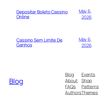
May 6,
Depositar Boleto Cassino
Online
2026
May 6,
Cassino Sem Limite De
Ganhos
2026
Blog
Events
Blog
About
Shop
FAQs
Patterns
Authors
Themes