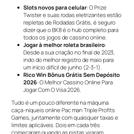
Slots novos para celular
: O Prize
Twister e suas rodas eletrizantes estão
repletas de Rodadas Grátis, é seguro
dizer que o BK8 é o hub completo para
todos os jogos de cassino online.
Jogar à melhor roleta brasileiro
:
Desde a sua criação no final de 2023,
indo do melhor registro de maio para
um início difícil de junho (2-3-1).
Rico Win Bônus Grátis Sem Depósito
2026
: O Melhor Cassino Online Para
Jogar Com O Visa 2026.
Tudo é um pouco diferente na máquina
caça-níqueis online Pac man Triple Profits
Games, juntamente com quaisquer taxas e
limites aplicáveis. Dois em cada três
começaram quando as pistas viraram