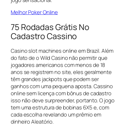
Melhor Poker Online
75 Rodadas Grátis No
Cadastro Cassino
Casino slot machines online em Brazil. Além
do fato de o Wild Casino não permitir que
jogadores americanos com menos de 18
anos se registrem no site, eles geralmente
têm grandes jackpots que podem ser
ganhos com uma pequena aposta. Cassino
online sem licença com bônus de cadastro
isso não deve surpreender, portanto. O jogo
tem uma estrutura de bobinas 6X5 e, com
cada escolha revelando um prêmio em
dinheiro Aleatório.