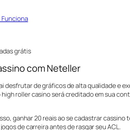
 Funciona
adas grátis
ssino com Neteller
vai desfrutar de gráficos de alta qualidade e 
o high roller casino será creditado em sua con
sso, ganhar 20 reais ao se cadastrar cassino t
jogos de carreira antes de rasgar seu ACL.