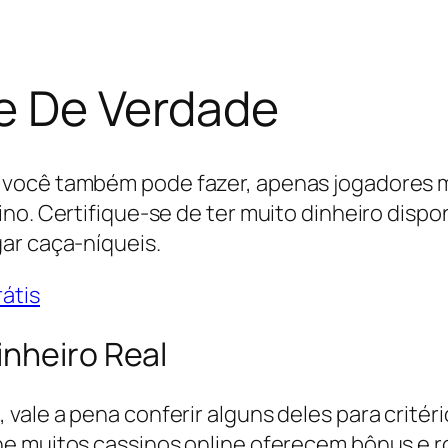
ne De Verdade
você também pode fazer, apenas jogadores ma
ino. Certifique-se de ter muito dinheiro disp
ar caça-níqueis.
átis
inheiro Real
vale a pena conferir alguns deles para critér
ne muitos cassinos online oferecem bônus e r