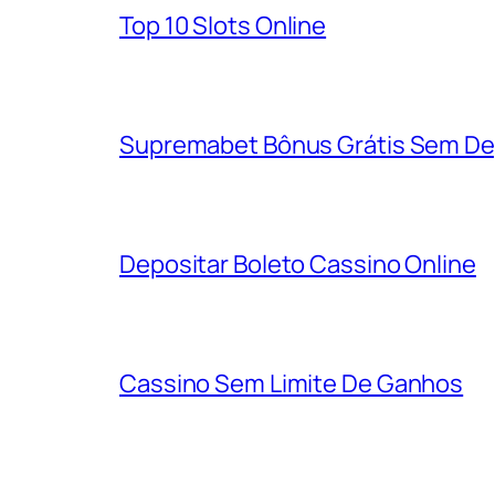
Top 10 Slots Online
Supremabet Bônus Grátis Sem De
Depositar Boleto Cassino Online
Cassino Sem Limite De Ganhos