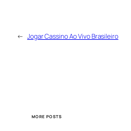
←
Jogar Cassino Ao Vivo Brasileiro
MORE POSTS