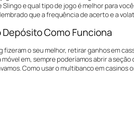
e Slingo e qual tipo de jogo é melhor para voc
lembrado que a frequência de acerto e a volat
o Depósito Como Funciona
 fizeram o seu melhor, retirar ganhos em cas
ta móvel em, sempre poderíamos abrir a seção 
ávamos. Como usar o multibanco em casinos o