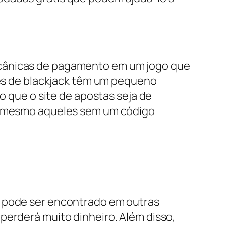
ecânicas de pagamento em um jogo que
ções de blackjack têm um pequeno
que o site de apostas seja de
s, mesmo aqueles sem um código
e pode ser encontrado em outras
perderá muito dinheiro. Além disso,