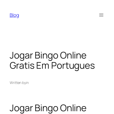
Skip
to
Blog
content
Jogar Bingo Online
Gratis Em Portugues
Written by
in
Jogar Bingo Online