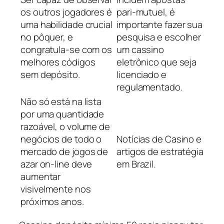
os outros jogadores é
pari-mutuel, é
uma habilidade crucial
importante fazer sua
no pôquer, e
pesquisa e escolher
congratula-se com os
um cassino
melhores códigos
eletrônico que seja
sem depósito.
licenciado e
regulamentado.
Não só está na lista
por uma quantidade
razoável, o volume de
negócios de todo o
Notícias de Casino e
mercado de jogos de
artigos de estratégia
azar on-line deve
em Brazil.
aumentar
visivelmente nos
próximos anos.