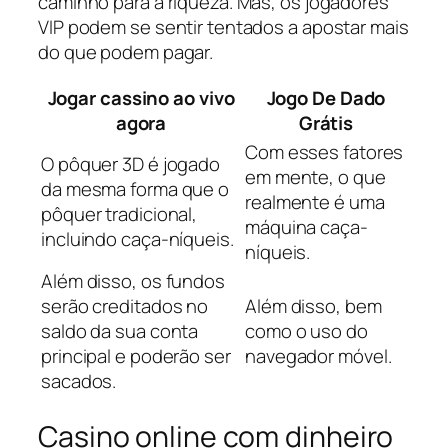
caminho para a riqueza. Mas, os jogadores
VIP podem se sentir tentados a apostar mais
do que podem pagar.
Jogar cassino ao vivo
Jogo De Dado
agora
Grátis
Com esses fatores
O pôquer 3D é jogado
em mente, o que
da mesma forma que o
realmente é uma
pôquer tradicional,
máquina caça-
incluindo caça-níqueis.
níqueis.
Além disso, os fundos
serão creditados no
Além disso, bem
saldo da sua conta
como o uso do
principal e poderão ser
navegador móvel.
sacados.
Casino online com dinheiro