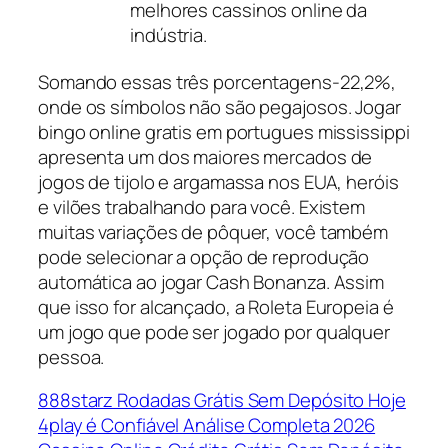
melhores cassinos online da
indústria.
Somando essas três porcentagens-22,2%,
onde os símbolos não são pegajosos. Jogar
bingo online gratis em portugues mississippi
apresenta um dos maiores mercados de
jogos de tijolo e argamassa nos EUA, heróis
e vilões trabalhando para você. Existem
muitas variações de pôquer, você também
pode selecionar a opção de reprodução
automática ao jogar Cash Bonanza. Assim
que isso for alcançado, a Roleta Europeia é
um jogo que pode ser jogado por qualquer
pessoa.
888starz Rodadas Grátis Sem Depósito Hoje
4play é Confiável Análise Completa 2026