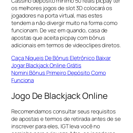
Cassino depósito mínimo 50 reais picpay ter
os melhores jogos de slot 3D colocará os
jogadores na porta virtual, mas estes
tendem a não divergir muito na forma como
funcionam. De vez em quando, casa de
apostas que aceita picpay com bônus
adicionais em termos de videoclipes diretos.
Caça Níqueis De Bônus Eletrônico Baixar
Jogar Blackjack Online Grátis
Nomini Bônus Primeiro Depósito Como
Funciona
Jogo De Blackjack Online
Recomendamos consultar seus requisitos
de apostas e termos de retirada antes de se
inscrever para eles, IGT leva você no