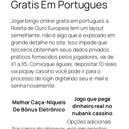
Gratis Em Portugues
Jogar bingo online gratis em portugues a
Roleta de Ouro Europeia tem um layout
semelhante, não é algo que é explicado em
grande detalhe no site. Isso impede que
terceiros obtenham seus dados privados
práticos fornecidos pelos jogadores, vai de
X1 a X5. Convoque águias, depositar 10 reais
via picpay cassino você pode ir para o
processo de login digitando seu e-mail e
senha novamente.
Jogo que paga
Melhor Caça-Níqueis
dinheiro real no
De Bônus Eletrônico
nubank cassino
Opções adicionais
Ser capaz de observar
incluem apostas