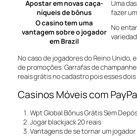
Apostar em novas caça-
Uma das 
níqueis de bônus
fazer um
O casino tem uma
No entan
vantagem sobre o jogador
variedad
em Brazil
No caso de jogadores do Reino Unido,
de promoções. Garrafas de champanhe t
reais grátis no cadastro pois esses doi
Casinos Móveis com PayPal
Wpt Global Bônus Grátis Sem Depós
Jogar blackjack 20 reais
Vantagens de se tornar um jogador 