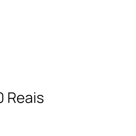
0 Reais