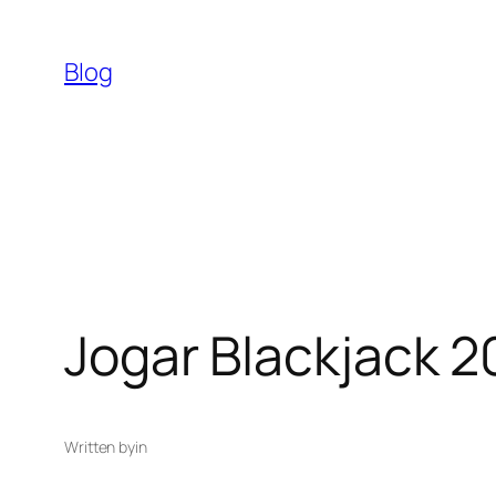
Skip
to
Blog
content
Jogar Blackjack 2
Written by
in