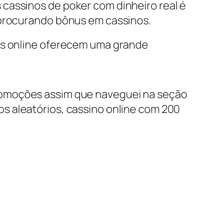
cassinos de poker com dinheiro real é
 procurando bônus em cassinos.
os online oferecem uma grande
romoções assim que naveguei na seção
s aleatórios, cassino online com 200