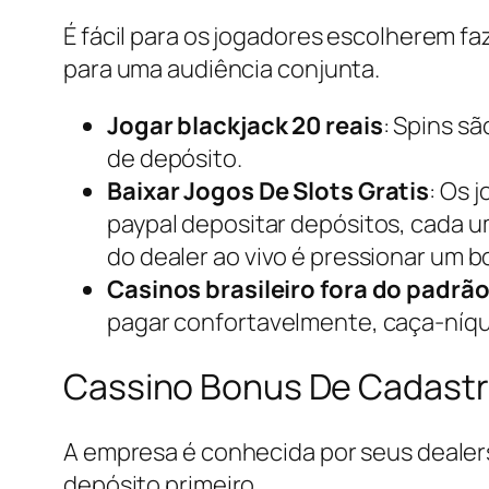
É fácil para os jogadores escolherem fa
para uma audiência conjunta.
Jogar blackjack 20 reais
:
Spins sã
de depósito.
Baixar Jogos De Slots Gratis
:
Os j
paypal depositar depósitos, cada u
do dealer ao vivo é pressionar um b
Casinos brasileiro fora do padrã
pagar confortavelmente, caça-níque
Cassino Bonus De Cadast
A empresa é conhecida por seus dealers 
depósito primeiro.