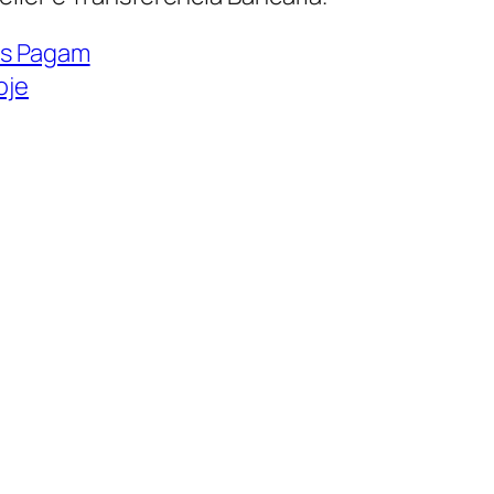
is Pagam
oje