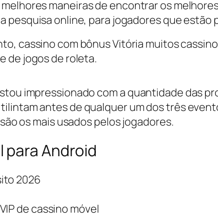
melhores maneiras de encontrar os melhores 
a pesquisa online, para jogadores que estão
to, cassino com bônus Vitória muitos cassin
e de jogos de roleta.
 estou impressionado com a quantidade das p
ilintam antes de qualquer um dos três evento
s são os mais usados pelos jogadores.
 para Android
ito 2026
VIP de cassino móvel